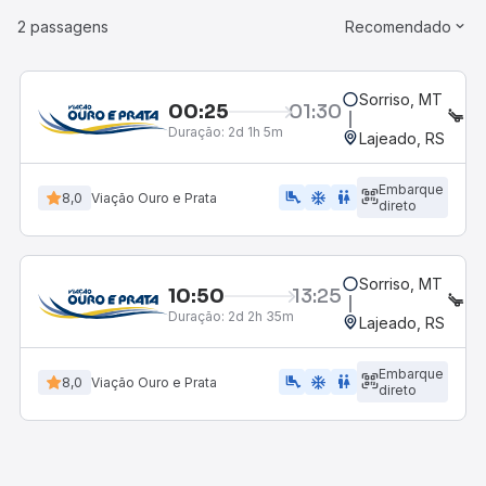
2 passagens
Recomendado
Sorriso, MT
00:25
01:30
SE
Duração:
2d 1h 5m
Lajeado, RS
Embarque
airline_seat_legroom_extra
ac_unit
WC
8,0
Viação Ouro e Prata
direto
Sorriso, MT
10:50
13:25
SE
Duração:
2d 2h 35m
Lajeado, RS
Embarque
airline_seat_legroom_extra
ac_unit
WC
8,0
Viação Ouro e Prata
direto