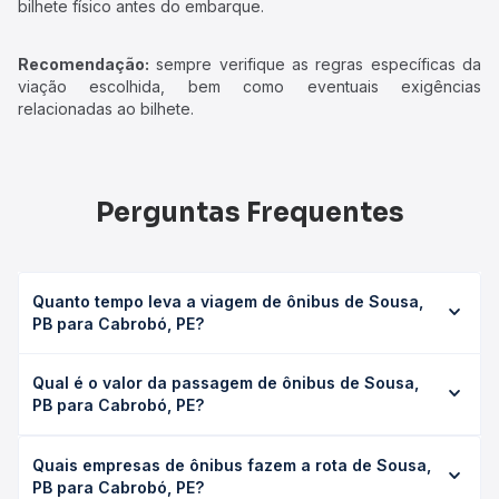
bilhete físico antes do embarque.
Recomendação:
sempre verifique as regras específicas da
viação escolhida, bem como eventuais exigências
relacionadas ao bilhete.
Perguntas Frequentes
Quanto tempo leva a viagem de ônibus de Sousa,
PB para Cabrobó, PE?
A viagem de ônibus de Sousa, PB para Cabrobó, PE leva
Qual é o valor da passagem de ônibus de Sousa,
em média 6h 13min, podendo variar conforme a viação, o
PB para Cabrobó, PE?
tipo de serviço (convencional, executivo ou leito) e as
condições de tráfego. Na Quero Passagem você consulta
O preço da passagem de ônibus de Sousa, PB para
os horários disponíveis e vê a duração exata de cada
Quais empresas de ônibus fazem a rota de Sousa,
Cabrobó, PE custa em média R$ 136,00 e varia conforme a
opção na data desejada.
PB para Cabrobó, PE?
data da viagem, a empresa, o tipo de poltrona e a