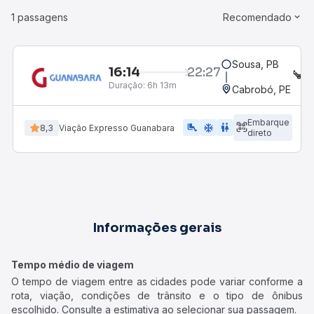
1 passagens
Recomendado
Sousa, PB
16:14
22:27
S
Duração:
6h 13m
Cabrobó, PE
Embarque
airline_seat_legroom_extra
ac_unit
WC
8,3
Viação Expresso Guanabara
direto
Informações gerais
Tempo médio de viagem
O tempo de viagem entre as cidades pode variar conforme a
rota, viação, condições de trânsito e o tipo de ônibus
escolhido. Consulte a estimativa ao selecionar sua passagem.