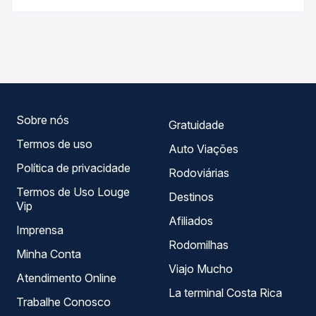
antecedência da compra. Na Quero Passagem você
As viações não identificadas operam o trecho de Sousa,
compara os preços de todas as viações em tempo real e
PB para Cabrobó, PE, com horários variados ao longo do
garante a melhor oferta para o seu roteiro.
dia. Na Quero Passagem você compara todas as opções
— empresas, horários, tipos de serviço e preços — em um
só lugar e escolhe a que melhor se encaixa na sua
viagem.
Sobre nós
Gratuidade
Termos de uso
Auto Viações
Política de privacidade
Rodoviárias
Termos de Uso Louge
Destinos
Vip
Afiliados
Imprensa
Rodomilhas
Minha Conta
Viajo Mucho
Atendimento Online
La terminal Costa Rica
Trabalhe Conosco