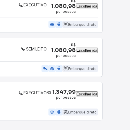
R$
EXECUTIVO
1.080,98
Escolher ida
por pessoa
ac_unit
wc
Embarque direto
R$
SEMILEITO
1.080,98
Escolher ida
por pessoa
airline_seat_legroom_extra
ac_unit
WC
Embarque direto
1.347,99
R$
EXECUTIVO
Escolher ida
por pessoa
ac_unit
wc
Embarque direto