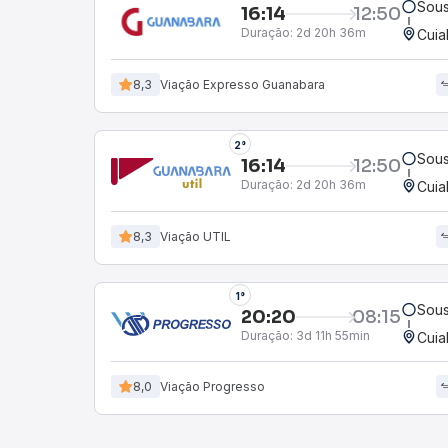
Sous
16:14
12:50
Duração:
2d 20h 36m
Cuia
8,3
Viação Expresso Guanabara
2°
Sous
16:14
12:50
Duração:
2d 20h 36m
Cuia
8,3
Viação UTIL
1°
Sous
20:20
08:15
Duração:
3d 11h 55min
Cuia
8,0
Viação Progresso