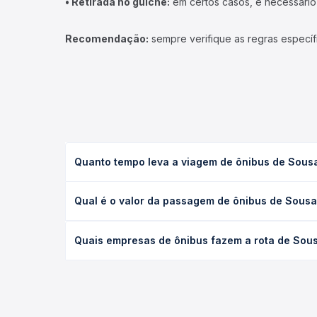
• Retirada no guichê:
em certos casos, é necessário r
Recomendação:
sempre verifique as regras específ
Quanto tempo leva a viagem de ônibus de Sousa
A viagem de ônibus de Sousa, PB para Cuiabá, MT -
Qual é o valor da passagem de ônibus de Sousa
ou leito) e as condições de tráfego. Na Quero Pas
O preço da passagem de ônibus de Sousa, PB para 
Quais empresas de ônibus fazem a rota de Sous
e a antecedência da compra. Na Quero Passagem vo
As viações Expresso Guanabara operam o trecho de
todas as opções — empresas, horários, tipos de se