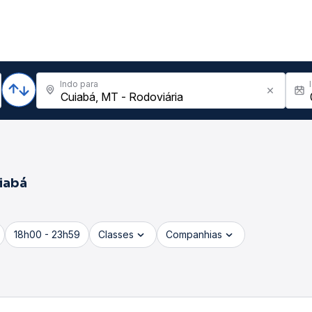
Indo para
iabá
18h00 - 23h59
Classes
Companhias