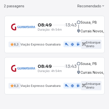
2 passagens
Recomendado
Sousa, PB
08:49
13:43
Duração:
4h 54m
Currais Novos, R
Embarque
airline_seat_legroom_extra
ac_unit
WC
8,3
Viação Expresso Guanabara
direto
Sousa, PB
08:49
13:43
Duração:
4h 54m
Currais Novos, R
Embarque
airline_seat_legroom_extra
ac_unit
WC
8,3
Viação Expresso Guanabara
direto