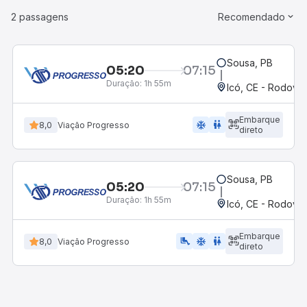
2 passagens
Recomendado
Sousa, PB
05:20
07:15
Duração:
1h 55m
Icó, CE - Rodoviá
Embarque
ac_unit
wc
8,0
Viação Progresso
direto
Sousa, PB
05:20
07:15
Duração:
1h 55m
Icó, CE - Rodoviá
Embarque
airline_seat_legroom_extra
ac_unit
wc
8,0
Viação Progresso
direto