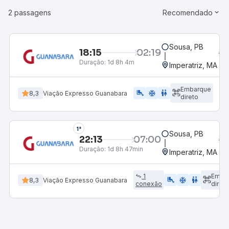
2 passagens
Recomendado
Sousa, PB
18:15
02:19
Duração:
1d 8h 4m
Imperatriz, MA
Embarque
airline_seat_legroom_extra
ac_unit
WC
8,3
Viação Expresso Guanabara
direto
1°
Sousa, PB
22:13
07:00
Duração:
1d 8h 47min
Imperatriz, MA
1
Emba
airline_seat_legroom_extra
ac_unit
WC
8,3
Viação Expresso Guanabara
conexão
direto