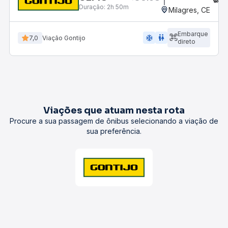
Duração:
2h 50m
Milagres, CE
Embarque
ac_unit
wc
7,0
Viação Gontijo
direto
Viações que atuam nesta rota
Procure a sua passagem de ônibus selecionando a viação de
sua preferência.