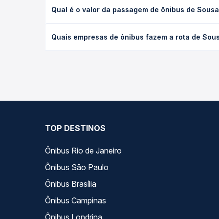
A viagem de ônibus de Sousa, PB para Missão Velha
Qual é o valor da passagem de ônibus de Sousa
e as condições de tráfego. Na Quero Passagem voc
O preço da passagem de ônibus de Sousa, PB para M
Quais empresas de ônibus fazem a rota de Sous
antecedência da compra. Na Quero Passagem você c
As viações não identificadas operam o trecho de 
opções — empresas, horários, tipos de serviço e p
TOP DESTINOS
Ônibus Rio de Janeiro
Ônibus São Paulo
Ônibus Brasília
Ônibus Campinas
Ônibus Londrina