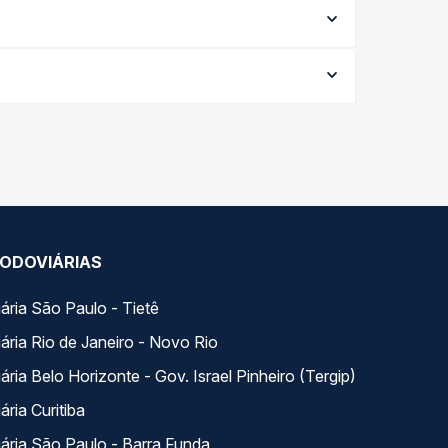
tipo de serviço (convencional, executivo ou leito)
opção na data desejada.
da viagem, a empresa, o tipo de poltrona e a
elhor oferta para o seu roteiro.
do dia. Na Quero Passagem você compara todas as
viagem.
ODOVIÁRIAS
ária São Paulo - Tietê
ária Rio de Janeiro - Novo Rio
ria Belo Horizonte - Gov. Israel Pinheiro (Tergip)
ria Curitiba
ária São Paulo - Barra Funda