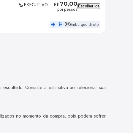
70,00
R$
EXECUTIVO
Escolher ida
por pessoa
ac_unit
wc
Embarque direto
 escolhido. Consulte a estimativa ao selecionar sua
ualizados no momento da compra, pois podem sofrer