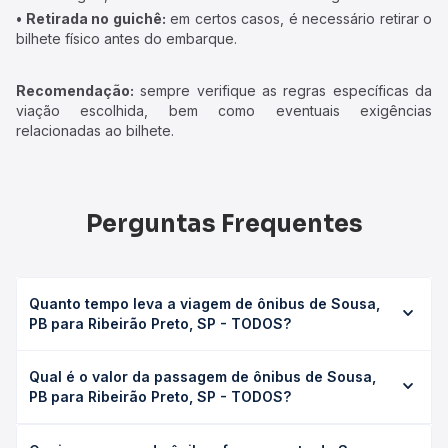
• Retirada no guichê:
em certos casos, é necessário retirar o
bilhete físico antes do embarque.
Recomendação:
sempre verifique as regras específicas da
viação escolhida, bem como eventuais exigências
relacionadas ao bilhete.
Perguntas Frequentes
Quanto tempo leva a viagem de ônibus de Sousa,
PB para Ribeirão Preto, SP - TODOS?
A viagem de ônibus de Sousa, PB para Ribeirão Preto, SP
Qual é o valor da passagem de ônibus de Sousa,
- TODOS leva em média 57h 49min, podendo variar
PB para Ribeirão Preto, SP - TODOS?
conforme a viação, o tipo de serviço (convencional,
executivo ou leito) e as condições de tráfego. Na Quero
O preço da passagem de ônibus de Sousa, PB para
Passagem você consulta os horários disponíveis e vê a