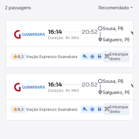
2 passagens
Recomendado
Sousa, PB
16:14
20:52
S
Duração:
4h 38m
Salgueiro, PE
Embarque
airline_seat_legroom_extra
ac_unit
WC
8,3
Viação Expresso Guanabara
direto
Sousa, PB
16:14
20:52
S
Duração:
4h 38m
Salgueiro, PE
Embarque
airline_seat_legroom_extra
ac_unit
WC
8,3
Viação Expresso Guanabara
direto