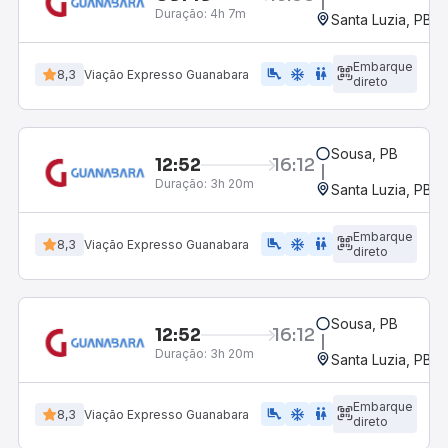
Duração:
4h 7m
Santa Luzia, PB
Embarque
airline_seat_legroom_extra
ac_unit
WC
8,3
Viação Expresso Guanabara
direto
Sousa, PB
12:52
16:12
Duração:
3h 20m
Santa Luzia, PB
Embarque
airline_seat_legroom_extra
ac_unit
WC
8,3
Viação Expresso Guanabara
direto
Sousa, PB
12:52
16:12
Duração:
3h 20m
Santa Luzia, PB
Embarque
airline_seat_legroom_extra
ac_unit
WC
8,3
Viação Expresso Guanabara
direto