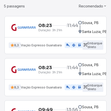
5 passagens
Recomendado
Sousa, PB
08:23
11:44
Duração:
3h 21m
Santa Luzia, PB
Embarque
airline_seat_legroom_extra
ac_unit
wc
8,3
Viação Expresso Guanabara
direto
Sousa, PB
08:23
11:44
Duração:
3h 21m
Santa Luzia, PB
Embarque
airline_seat_legroom_extra
ac_unit
wc
8,3
Viação Expresso Guanabara
direto
Sousa, PB
09:49
13:56