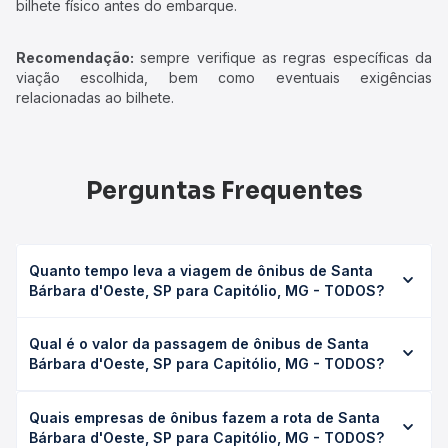
bilhete físico antes do embarque.
Recomendação:
sempre verifique as regras específicas da
viação escolhida, bem como eventuais exigências
relacionadas ao bilhete.
Perguntas Frequentes
Quanto tempo leva a viagem de ônibus de Santa
Bárbara d'Oeste, SP para Capitólio, MG - TODOS?
A viagem de ônibus de Santa Bárbara d'Oeste, SP para
Qual é o valor da passagem de ônibus de Santa
Capitólio, MG - TODOS leva em média 8h 33min, podendo
Bárbara d'Oeste, SP para Capitólio, MG - TODOS?
variar conforme a viação, o tipo de serviço (convencional,
executivo ou leito) e as condições de tráfego. Na Quero
O preço da passagem de ônibus de Santa Bárbara
Passagem você consulta os horários disponíveis e vê a
Quais empresas de ônibus fazem a rota de Santa
d'Oeste, SP para Capitólio, MG - TODOS custa em média
duração exata de cada opção na data desejada.
Bárbara d'Oeste, SP para Capitólio, MG - TODOS?
R$ 234,16 e varia conforme a data da viagem, a empresa,