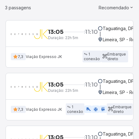
3 passagens
Recomendado
Taguatinga, DF
13:05
11:10
Duração:
22h 5m
Limeira, SP - Rod
1
Embarque
7,3
Viação Expresso JK
conexão
direto
Taguatinga, DF
13:05
11:10
Duração:
22h 5m
Limeira, SP - Rod
1
Embarque
airline_seat_legroom_extra
ac_unit
wc
7,3
Viação Expresso JK
conexão
direto
Taguatinga, DF
13:05
11:10