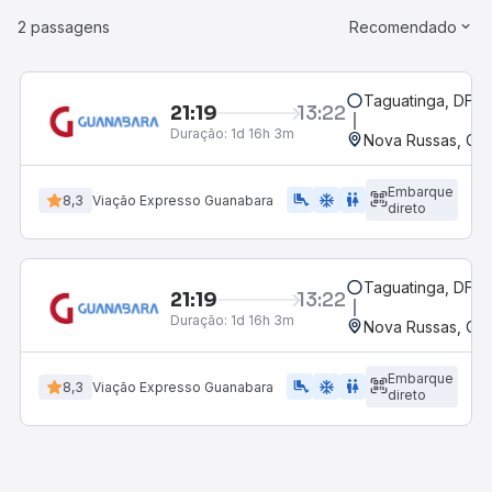
2 passagens
Recomendado
Taguatinga, DF
21:19
13:22
Duração:
1d 16h 3m
Nova Russas, CE
Embarque
airline_seat_legroom_extra
ac_unit
WC
8,3
Viação Expresso Guanabara
direto
Taguatinga, DF
21:19
13:22
Duração:
1d 16h 3m
Nova Russas, CE
Embarque
airline_seat_legroom_extra
ac_unit
WC
8,3
Viação Expresso Guanabara
direto