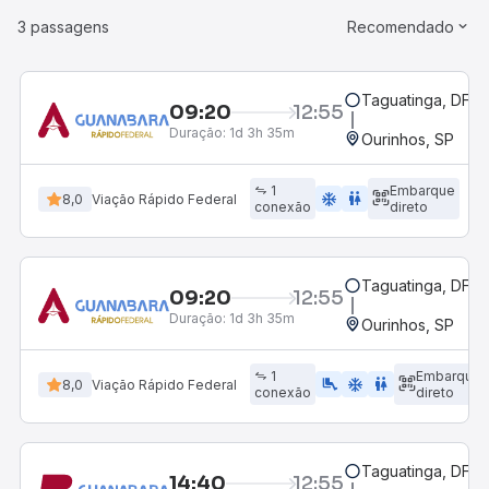
3 passagens
Recomendado
Taguatinga, DF
09:20
12:55
Duração:
1d 3h 35m
Ourinhos, SP
1
Embarque
ac_unit
wc
8,0
Viação Rápido Federal
conexão
direto
Taguatinga, DF
09:20
12:55
Duração:
1d 3h 35m
Ourinhos, SP
1
Embarque
airline_seat_legroom_extra
ac_unit
wc
8,0
Viação Rápido Federal
conexão
direto
Taguatinga, DF
14:40
12:55