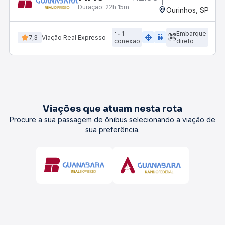
Duração:
22h 15m
Ourinhos, SP
1
Embarque
ac_unit
wc
7,3
Viação Real Expresso
conexão
direto
Viações que atuam nesta rota
Procure a sua passagem de ônibus selecionando a viação de
sua preferência.