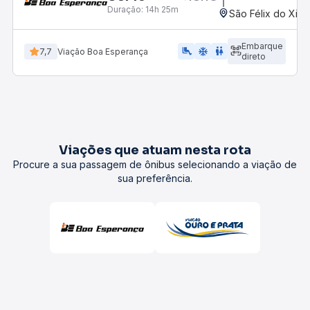
Duração:
14h 25m
São Félix do Xing
Embarque
airline_seat_legroom_extra
ac_unit
wc
7,7
Viação Boa Esperança
direto
Viações que atuam nesta rota
Procure a sua passagem de ônibus selecionando a viação de
sua preferência.