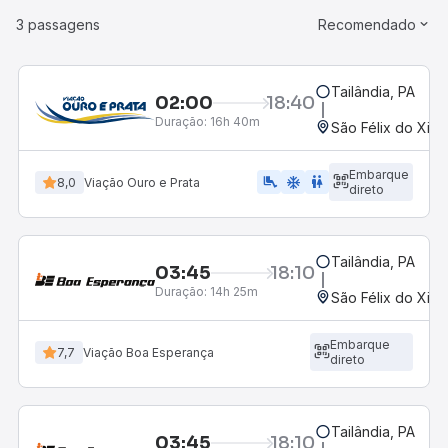
3 passagens
Recomendado
Tailândia, PA
02:00
18:40
Duração:
16h 40m
São Félix do Xing
Embarque
airline_seat_legroom_extra
ac_unit
WC
8,0
Viação Ouro e Prata
direto
Tailândia, PA
03:45
18:10
Duração:
14h 25m
São Félix do Xing
Embarque
7,7
Viação Boa Esperança
direto
Tailândia, PA
03:45
18:10