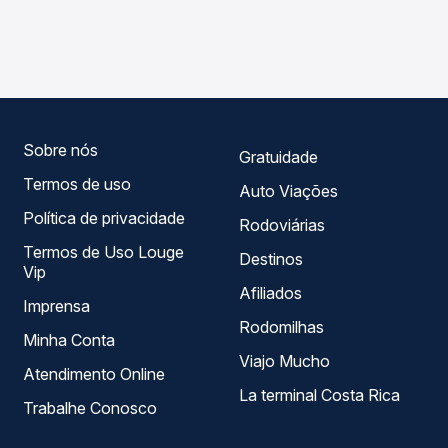
As viações Catarinense operam o trecho de Taió, SC para
compara os preços de todas as viações em tempo real e
Itapema, SC - TODOS, com horários variados ao longo do
garante a melhor oferta para o seu roteiro.
dia. Na Quero Passagem você compara todas as opções
— empresas, horários, tipos de serviço e preços — em um
só lugar e escolhe a que melhor se encaixa na sua
viagem.
Sobre nós
Gratuidade
Termos de uso
Auto Viações
Política de privacidade
Rodoviárias
Termos de Uso Louge
Destinos
Vip
Afiliados
Imprensa
Rodomilhas
Minha Conta
Viajo Mucho
Atendimento Online
La terminal Costa Rica
Trabalhe Conosco