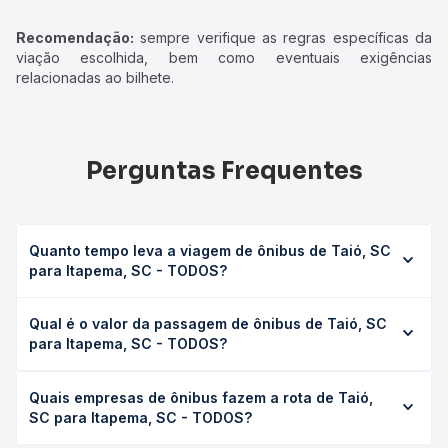
Recomendação:
sempre verifique as regras específicas da
viação escolhida, bem como eventuais exigências
relacionadas ao bilhete.
Perguntas Frequentes
Quanto tempo leva a viagem de ônibus de Taió, SC
para Itapema, SC - TODOS?
A viagem de ônibus de Taió, SC para Itapema, SC -
Qual é o valor da passagem de ônibus de Taió, SC
TODOS leva em média 6h 5min, podendo variar conforme
para Itapema, SC - TODOS?
a viação, o tipo de serviço (convencional, executivo ou
leito) e as condições de tráfego. Na Quero Passagem
O preço da passagem de ônibus de Taió, SC para
você consulta os horários disponíveis e vê a duração
Quais empresas de ônibus fazem a rota de Taió,
Itapema, SC - TODOS custa em média R$ 107,59 e varia
exata de cada opção na data desejada.
SC para Itapema, SC - TODOS?
conforme a data da viagem, a empresa, o tipo de poltrona
e a antecedência da compra. Na Quero Passagem você