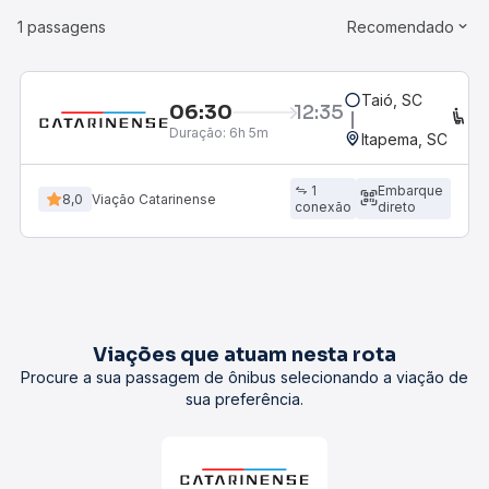
1 passagens
Recomendado
Taió, SC
06:30
12:35
C
Duração:
6h 5m
Itapema, SC
1
Embarque
8,0
Viação Catarinense
conexão
direto
Viações que atuam nesta rota
Procure a sua passagem de ônibus selecionando a viação de
sua preferência.