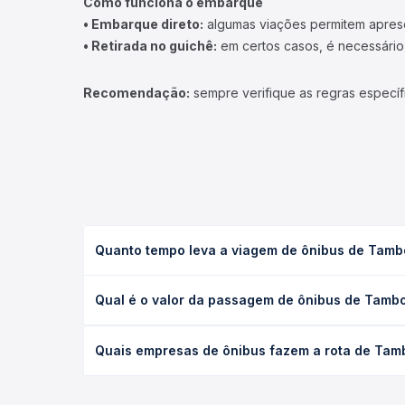
Como funciona o embarque
• Embarque direto:
algumas viações permitem apresen
• Retirada no guichê:
em certos casos, é necessário r
Recomendação:
sempre verifique as regras específ
Quanto tempo leva a viagem de ônibus de Tambo
A viagem de ônibus de Tamboril, CE - TODOS para I
Qual é o valor da passagem de ônibus de Tambo
executivo ou leito) e as condições de tráfego. Na
O preço da passagem de ônibus de Tamboril, CE - 
Quais empresas de ônibus fazem a rota de Tamb
tipo de poltrona e a antecedência da compra. Na 
roteiro.
As viações não identificadas operam o trecho de 
compara todas as opções — empresas, horários, ti