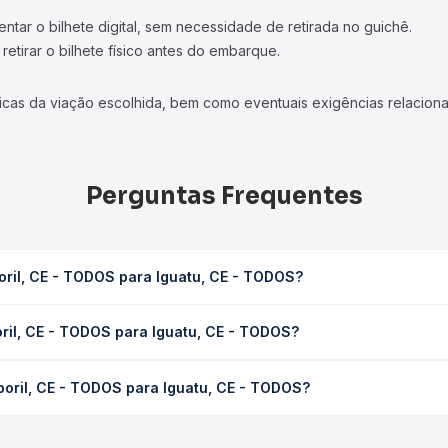
tar o bilhete digital, sem necessidade de retirada no guichê.
etirar o bilhete físico antes do embarque.
icas da viação escolhida, bem como eventuais exigências relaciona
Perguntas Frequentes
ril, CE - TODOS para Iguatu, CE - TODOS?
guatu, CE - TODOS leva em média 0 horas, podendo variar conforme
ril, CE - TODOS para Iguatu, CE - TODOS?
 Quero Passagem você consulta os horários disponíveis e vê a dur
TODOS para Iguatu, CE - TODOS custa em média não identificado e
oril, CE - TODOS para Iguatu, CE - TODOS?
Quero Passagem você compara os preços de todas as viações em tem
Tamboril, CE - TODOS para Iguatu, CE - TODOS, com horários varia
pos de serviço e preços — em um só lugar e escolhe a que melhor 