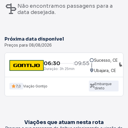
Não encontramos passagens para a
data desejada.
Próxima data disponível
Preços para 08/08/2026
Sucesso, CE
06:30
09:55
C
Duração:
3h 25min
Ubajara, CE
Embarque
7,0
Viação Gontijo
direto
Viações que atuam nesta rota