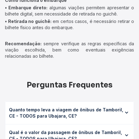
Como funciona o embarque
• Embarque direto:
algumas viações permitem apresentar o
bilhete digital, sem necessidade de retirada no guichê.
• Retirada no guichê:
em certos casos, é necessário retirar o
bilhete físico antes do embarque.
Recomendação:
sempre verifique as regras específicas da
viação escolhida, bem como eventuais exigências
relacionadas ao bilhete.
Perguntas Frequentes
Quanto tempo leva a viagem de ônibus de Tamboril,
CE - TODOS para Ubajara, CE?
A viagem de ônibus de Tamboril, CE - TODOS para
Qual é o valor da passagem de ônibus de Tamboril,
Ubajara, CE leva em média 3h 25min, podendo variar
CE - TODOS para Ubajara, CE?