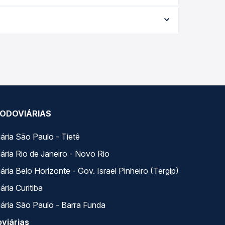
ta da viagem, a empresa, o tipo de poltrona e a
elhor oferta para o seu roteiro.
dos ao longo do dia. Na Quero Passagem você
se encaixa na sua viagem.
ODOVIÁRIAS
ária São Paulo - Tietê
ária Rio de Janeiro - Novo Rio
ria Belo Horizonte - Gov. Israel Pinheiro (Tergip)
ria Curitiba
ária São Paulo - Barra Funda
viárias