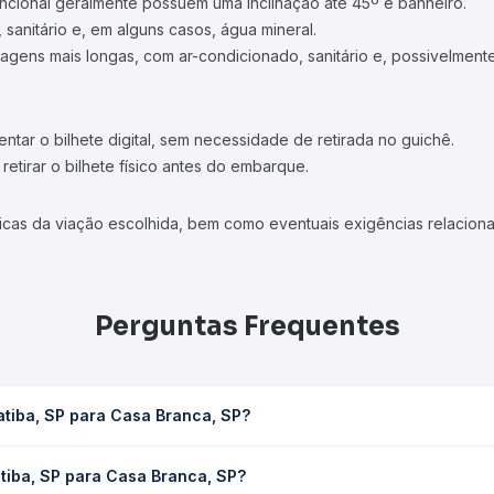
ncional geralmente possuem uma inclinação até 45º e banheiro.
 sanitário e, em alguns casos, água mineral.
viagens mais longas, com ar-condicionado, sanitário e, possivelmente
tar o bilhete digital, sem necessidade de retirada no guichê.
etirar o bilhete físico antes do embarque.
icas da viação escolhida, bem como eventuais exigências relaciona
Perguntas Frequentes
atiba, SP para Casa Branca, SP?
anca, SP leva em média 1h 20min, podendo variar conforme a viação
tiba, SP para Casa Branca, SP?
em você consulta os horários disponíveis e vê a duração exata de