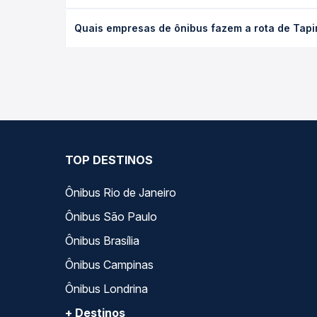
O preço da passagem de ônibus de Tapiratiba, SP p
Quais empresas de ônibus fazem a rota de Tapi
antecedência da compra. Na Quero Passagem você c
As viações Santa Cruz, Rápido D\'Oeste operam o t
compara todas as opções — empresas, horários, ti
TOP DESTINOS
Ônibus Rio de Janeiro
Ônibus São Paulo
Ônibus Brasília
Ônibus Campinas
Ônibus Londrina
+ Destinos