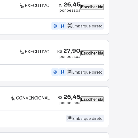
26,45
R$
EXECUTIVO
Escolher ida
por pessoa
ac_unit
wc
Embarque direto
27,90
R$
EXECUTIVO
Escolher ida
por pessoa
ac_unit
wc
Embarque direto
26,45
R$
CONVENCIONAL
Escolher ida
por pessoa
Embarque direto