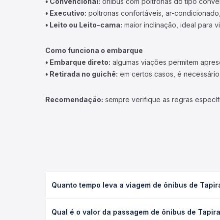
• Convencional:
ônibus com poltronas do tipo conve
• Executivo:
poltronas confortáveis, ar-condicionado,
• Leito ou Leito-cama:
maior inclinação, ideal para 
Como funciona o embarque
• Embarque direto:
algumas viações permitem apresen
• Retirada no guichê:
em certos casos, é necessário r
Recomendação:
sempre verifique as regras específ
Quanto tempo leva a viagem de ônibus de Tapir
A viagem de ônibus de Tapiratiba, SP para Casa Br
Qual é o valor da passagem de ônibus de Tapira
leito) e as condições de tráfego. Na Quero Passag