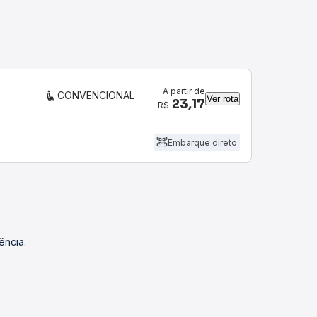
A partir de
CONVENCIONAL
Ver rota
23,17
R$
Embarque direto
ência.