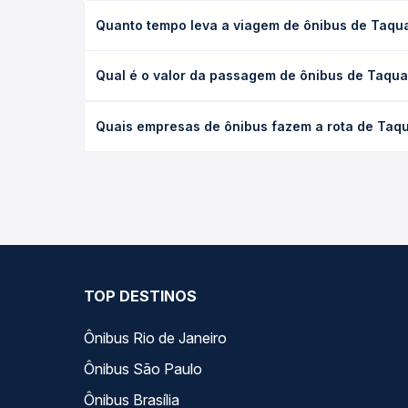
Quanto tempo leva a viagem de ônibus de Taqua
A viagem de ônibus de Taquarituba, SP para Wences
Qual é o valor da passagem de ônibus de Taqua
ou leito) e as condições de tráfego. Na Quero Pas
O preço da passagem de ônibus de Taquarituba, SP
Quais empresas de ônibus fazem a rota de Taqu
e a antecedência da compra. Na Quero Passagem vo
As viações Princesa do Norte operam o trecho de 
todas as opções — empresas, horários, tipos de se
TOP DESTINOS
Ônibus Rio de Janeiro
Ônibus São Paulo
Ônibus Brasília