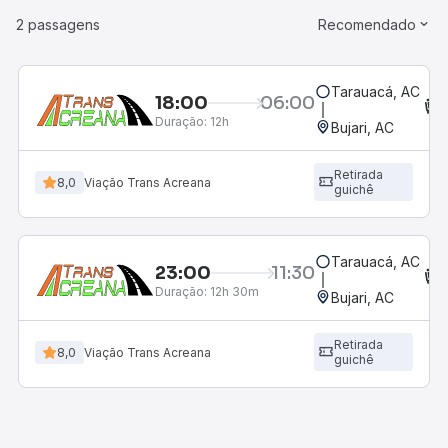
2 passagens
Recomendado
Tarauacá, AC
18:00
06:00
Duração:
12h
Bujari, AC
Retirada
8,0
Viação Trans Acreana
guichê
Tarauacá, AC
23:00
11:30
Duração:
12h 30m
Bujari, AC
Retirada
8,0
Viação Trans Acreana
guichê