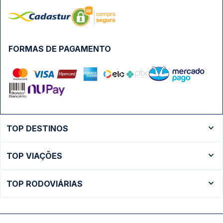
FORMAS DE PAGAMENTO
TOP DESTINOS
Ônibus Rio de Janeiro
TOP VIAÇÕES
Ônibus São Paulo
Passagens Cometa
Ônibus Brasília
TOP RODOVIÁRIAS
Passagens Gontijo
Ônibus Campinas
Rodoviária São Paulo - Tietê
Passagens 1001
Ônibus Londrina
Rodoviária Rio de Janeiro - Novo Rio
Passagens Águia Branca