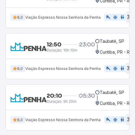
Curitiba, PR - Rod
E
airline_seat_legroom_extra
ac_unit
WC
8,0
Viação Expresso Nossa Senhora da Penha
d
Taubaté, SP
12:50
23:00
Duração:
10h 10m
Curitiba, PR - Rod
E
airline_seat_legroom_extra
ac_unit
wc
8,0
Viação Expresso Nossa Senhora da Penha
d
Taubaté, SP
20:10
05:30
Duração:
9h 20m
Curitiba, PR - Rod
E
airline_seat_legroom_extra
ac_unit
WC
8,0
Viação Expresso Nossa Senhora da Penha
d