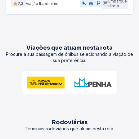
Embarque
airline_seat_legroom_extra
ac_unit
WC
7,3
Viação Itapemirim
direto
Viações que atuam nesta rota
Procure a sua passagem de ônibus selecionando a viação de
sua preferência.
Rodoviárias
Terminais rodoviários que atuam nesta rota.