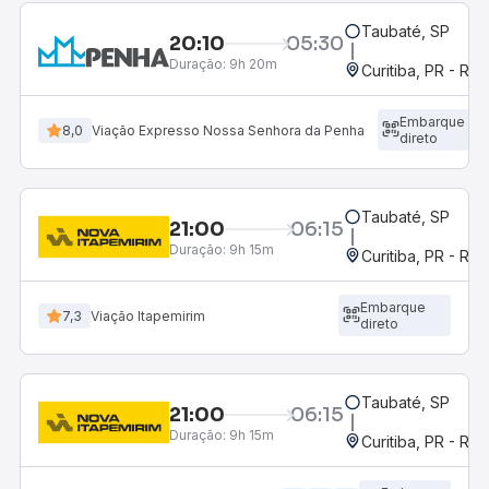
Taubaté, SP
20:10
05:30
Duração:
9h 20m
Curitiba, PR - Rod
Embarque
8,0
Viação Expresso Nossa Senhora da Penha
direto
Taubaté, SP
21:00
06:15
Duração:
9h 15m
Curitiba, PR - Rod
Embarque
7,3
Viação Itapemirim
direto
Taubaté, SP
21:00
06:15
Duração:
9h 15m
Curitiba, PR - Rod