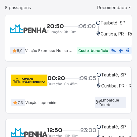
8 passagens
Recomendado
Taubaté, SP
20:50
06:00
Duração:
9h 10m
Curitiba, PR - Rod
airline_seat_legroom_extra
ac_unit
WC
8,0
Viação Expresso Nossa Senhora da Penha
Custo-benefício
Taubaté, SP
00:20
09:05
Duração:
8h 45m
Curitiba, PR - Rod
Embarque
7,3
Viação Itapemirim
direto
Taubaté, SP
12:50
23:00
Duração:
10h 10m