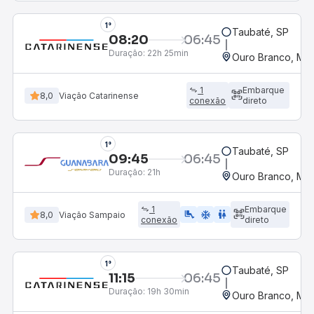
1°
Taubaté, SP
08:20
06:45
Duração:
22h 25min
Ouro Branco, MG
1
Embarque
8,0
Viação Catarinense
conexão
direto
1°
Taubaté, SP
09:45
06:45
Duração:
21h
Ouro Branco, MG
1
Embarque
airline_seat_legroom_extra
ac_unit
WC
8,0
Viação Sampaio
conexão
direto
1°
Taubaté, SP
11:15
06:45
Duração:
19h 30min
Ouro Branco, MG