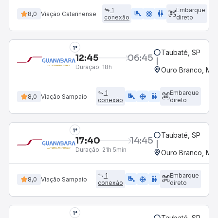
1
Embarque
airline_seat_legroom_extra
ac_unit
WC
8,0
Viação Catarinense
conexão
direto
1°
Taubaté, SP
12:45
06:45
Duração:
18h
Ouro Branco, MG
1
Embarque
airline_seat_legroom_extra
ac_unit
WC
8,0
Viação Sampaio
conexão
direto
1°
Taubaté, SP
17:40
14:45
Duração:
21h 5min
Ouro Branco, MG
1
Embarque
airline_seat_legroom_extra
ac_unit
WC
8,0
Viação Sampaio
conexão
direto
1°
Taubaté, SP