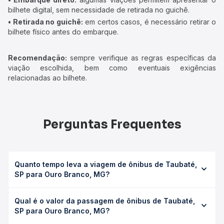
bilhete digital, sem necessidade de retirada no guichê.
• Retirada no guichê:
em certos casos, é necessário retirar o
bilhete físico antes do embarque.
Recomendação:
sempre verifique as regras específicas da
viação escolhida, bem como eventuais exigências
relacionadas ao bilhete.
Perguntas Frequentes
Quanto tempo leva a viagem de ônibus de Taubaté,
SP para Ouro Branco, MG?
A viagem de ônibus de Taubaté, SP para Ouro Branco, MG
Qual é o valor da passagem de ônibus de Taubaté,
leva em média 12h, podendo variar conforme a viação, o
SP para Ouro Branco, MG?
tipo de serviço (convencional, executivo ou leito) e as
condições de tráfego. Na Quero Passagem você consulta