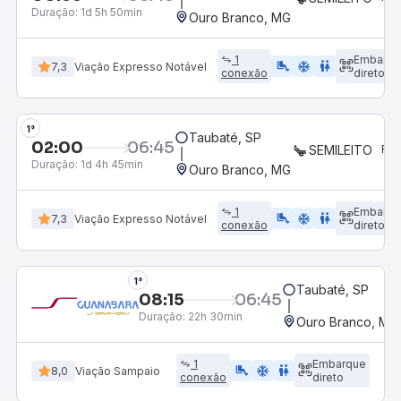
Duração:
1d 5h 50min
Ouro Branco, MG
1
Embarqu
airline_seat_legroom_extra
ac_unit
WC
7,3
Viação Expresso Notável
conexão
direto
1°
Taubaté, SP
02:00
06:45
Duração:
1d 4h 45min
Ouro Branco, MG
1
Embarqu
airline_seat_legroom_extra
ac_unit
WC
7,3
Viação Expresso Notável
conexão
direto
1°
Taubaté, SP
08:15
06:45
Duração:
22h 30min
Ouro Branco, MG
1
Embarque
airline_seat_legroom_extra
ac_unit
WC
8,0
Viação Sampaio
conexão
direto