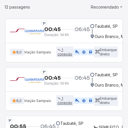
12 passagens
Recomendado
1°
Taubaté, SP
00:45
06:45
Duração:
1d 6h
Ouro Branco, MG
1
Embarque
airline_seat_legroom_extra
ac_unit
WC
8,0
Viação Sampaio
conexão
direto
1°
Taubaté, SP
00:45
06:45
Duração:
1d 6h
Ouro Branco, MG
1
Embarque
airline_seat_legroom_extra
ac_unit
WC
8,0
Viação Sampaio
conexão
direto
1°
Taubaté, SP
00:55
06:45