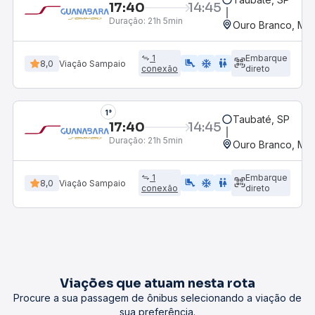
17:40
14:45
Duração:
21h 5min
Ouro Branco, MG
1
Embarque
airline_seat_legroom_extra
ac_unit
wc
8,0
Viação Sampaio
conexão
direto
1°
Taubaté, SP
17:40
14:45
Duração:
21h 5min
Ouro Branco, MG
1
Embarque
airline_seat_legroom_extra
ac_unit
wc
8,0
Viação Sampaio
conexão
direto
Viações que atuam nesta rota
Procure a sua passagem de ônibus selecionando a viação de
sua preferência.