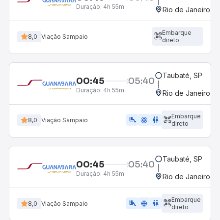
Duração:
4h 55m
Rio de Janeiro, R
Embarque
8,0
Viação Sampaio
direto
Taubaté, SP
00:45
05:40
Duração:
4h 55m
Rio de Janeiro, R
Embarque
airline_seat_legroom_extra
ac_unit
WC
8,0
Viação Sampaio
direto
Taubaté, SP
00:45
05:40
Duração:
4h 55m
Rio de Janeiro, R
Embarque
airline_seat_legroom_extra
ac_unit
wc
8,0
Viação Sampaio
direto