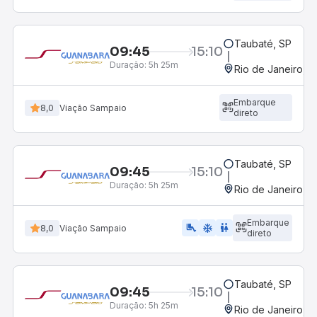
Taubaté, SP
09:45
15:10
Duração:
5h 25m
Rio de Janeiro, R
Embarque
8,0
Viação Sampaio
direto
Taubaté, SP
09:45
15:10
Duração:
5h 25m
Rio de Janeiro, R
Embarque
airline_seat_legroom_extra
ac_unit
wc
8,0
Viação Sampaio
direto
Taubaté, SP
09:45
15:10
Duração:
5h 25m
Rio de Janeiro, R