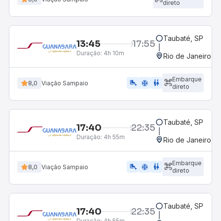
direto
Taubaté, SP
13:45
17:55
Duração:
4h 10m
Rio de Janeiro, R
Embarque
airline_seat_legroom_extra
ac_unit
wc
8,0
Viação Sampaio
direto
Taubaté, SP
17:40
22:35
Duração:
4h 55m
Rio de Janeiro, R
Embarque
airline_seat_legroom_extra
ac_unit
WC
8,0
Viação Sampaio
direto
Taubaté, SP
17:40
22:35
Duração:
4h 55m