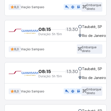
Embarque
airline_seat_legroom_extra
ac_unit
WC
8,0
Viação Sampaio
direto
Taubaté, SP
08:15
13:30
Duração:
5h 15m
Rio de Janeiro, R
Embarque
8,0
Viação Sampaio
direto
Taubaté, SP
08:15
13:30
Duração:
5h 15m
Rio de Janeiro, R
Embarque
airline_seat_legroom_extra
ac_unit
wc
8,0
Viação Sampaio
direto
Taubaté, SP