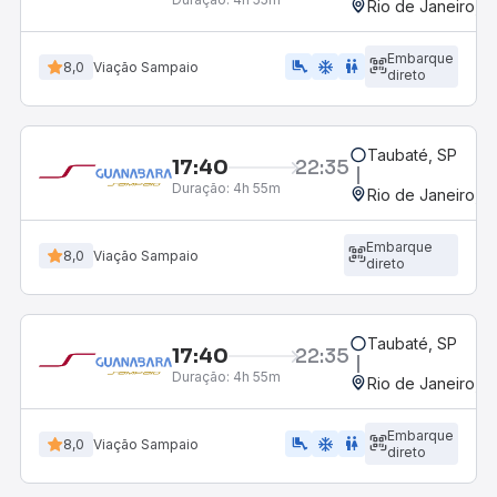
Rio de Janeiro, R
Embarque
airline_seat_legroom_extra
ac_unit
wc
8,0
Viação Sampaio
direto
Taubaté, SP
17:40
22:35
Duração:
4h 55m
Rio de Janeiro, R
Embarque
8,0
Viação Sampaio
direto
Taubaté, SP
17:40
22:35
Duração:
4h 55m
Rio de Janeiro, R
Embarque
airline_seat_legroom_extra
ac_unit
wc
8,0
Viação Sampaio
direto