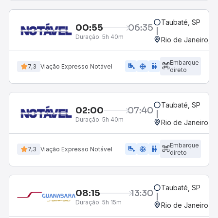
Taubaté, SP
00:55
06:35
Duração:
5h 40m
Rio de Janeiro, R
Embarque
airline_seat_legroom_extra
ac_unit
WC
7,3
Viação Expresso Notável
direto
Taubaté, SP
02:00
07:40
Duração:
5h 40m
Rio de Janeiro, R
Embarque
airline_seat_legroom_extra
ac_unit
WC
7,3
Viação Expresso Notável
direto
Taubaté, SP
08:15
13:30
Duração:
5h 15m
Rio de Janeiro, R