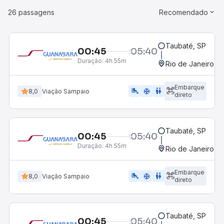
26 passagens
Recomendado
Taubaté, SP
00:45
05:40
Duração:
4h 55m
Rio de Janeiro, R
Embarque
airline_seat_legroom_extra
ac_unit
wc
8,0
Viação Sampaio
direto
Taubaté, SP
00:45
05:40
Duração:
4h 55m
Rio de Janeiro, R
Embarque
airline_seat_legroom_extra
ac_unit
WC
8,0
Viação Sampaio
direto
Taubaté, SP
00:45
05:40