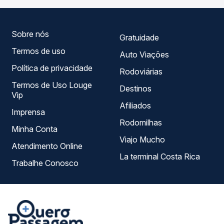
você compara todas as opções — empresas, horários,
tipos de serviço e preços — em um só lugar e escolhe a
que melhor se encaixa na sua viagem.
Sobre nós
Gratuidade
Termos de uso
Auto Viações
Política de privacidade
Rodoviárias
Termos de Uso Louge
Destinos
Vip
Afiliados
Imprensa
Rodomilhas
Minha Conta
Viajo Mucho
Atendimento Online
La terminal Costa Rica
Trabalhe Conosco