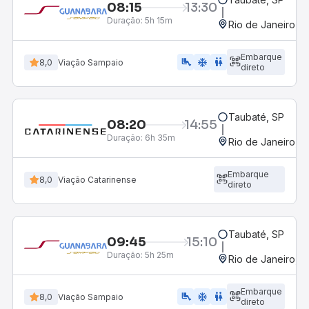
08:15
13:30
Duração:
5h 15m
Rio de Janeiro, R
Embarque
airline_seat_legroom_extra
ac_unit
wc
8,0
Viação Sampaio
direto
Taubaté, SP
08:20
14:55
Duração:
6h 35m
Rio de Janeiro, R
Embarque
8,0
Viação Catarinense
direto
Taubaté, SP
09:45
15:10
Duração:
5h 25m
Rio de Janeiro, R
Embarque
airline_seat_legroom_extra
ac_unit
WC
8,0
Viação Sampaio
direto