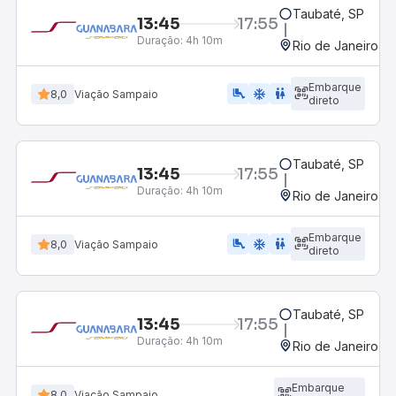
Taubaté, SP
13:45
17:55
Duração:
4h 10m
Rio de Janeiro, R
Embarque
airline_seat_legroom_extra
ac_unit
WC
8,0
Viação Sampaio
direto
Taubaté, SP
13:45
17:55
Duração:
4h 10m
Rio de Janeiro, R
Embarque
airline_seat_legroom_extra
ac_unit
wc
8,0
Viação Sampaio
direto
Taubaté, SP
13:45
17:55
Duração:
4h 10m
Rio de Janeiro, R
Embarque
8,0
Viação Sampaio