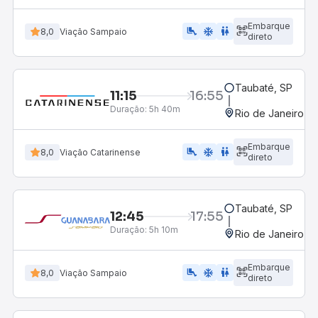
Embarque
airline_seat_legroom_extra
ac_unit
wc
8,0
Viação Sampaio
direto
Taubaté, SP
11:15
16:55
Duração:
5h 40m
Rio de Janeiro, R
Embarque
airline_seat_legroom_extra
ac_unit
WC
8,0
Viação Catarinense
direto
Taubaté, SP
12:45
17:55
Duração:
5h 10m
Rio de Janeiro, R
Embarque
airline_seat_legroom_extra
ac_unit
WC
8,0
Viação Sampaio
direto