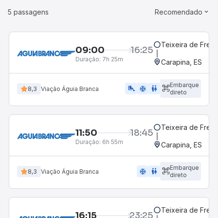
5 passagens
Recomendado
Teixeira de Freit
09:00
16:25
Duração:
7h 25m
Carapina, ES
Embarque
airline_seat_legroom_extra
ac_unit
WC
8,3
Viação Águia Branca
direto
Teixeira de Freit
11:50
18:45
Duração:
6h 55m
Carapina, ES
Embarque
ac_unit
wc
8,3
Viação Águia Branca
direto
Teixeira de Freit
16:15
23:25