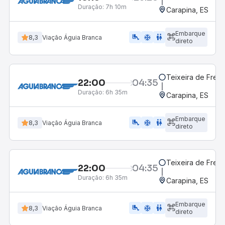
Duração:
7h 10m
Carapina, ES
Embarque
airline_seat_legroom_extra
ac_unit
WC
8,3
Viação Águia Branca
direto
Teixeira de Freit
22:00
04:35
Duração:
6h 35m
Carapina, ES
Embarque
airline_seat_legroom_extra
ac_unit
WC
8,3
Viação Águia Branca
direto
Teixeira de Freit
22:00
04:35
Duração:
6h 35m
Carapina, ES
Embarque
airline_seat_legroom_extra
ac_unit
wc
8,3
Viação Águia Branca
direto