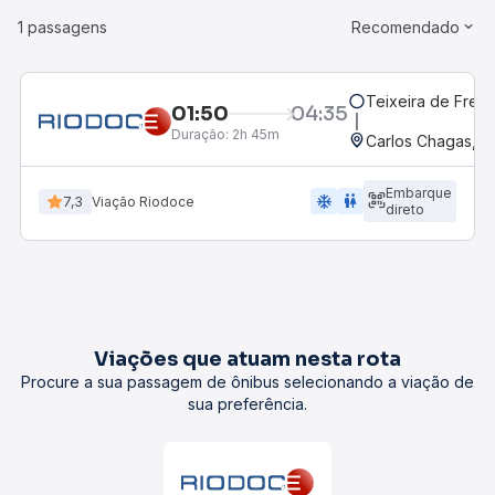
1 passagens
Recomendado
Teixeira de Freit
01:50
04:35
Duração:
2h 45m
Carlos Chagas, 
Embarque
ac_unit
wc
7,3
Viação Riodoce
direto
Viações que atuam nesta rota
Procure a sua passagem de ônibus selecionando a viação de
sua preferência.