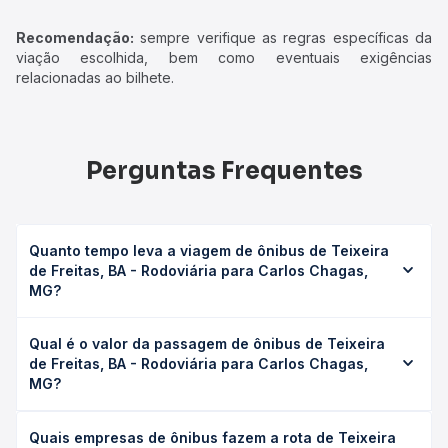
Recomendação:
sempre verifique as regras específicas da
viação escolhida, bem como eventuais exigências
relacionadas ao bilhete.
Perguntas Frequentes
Quanto tempo leva a viagem de ônibus de Teixeira
de Freitas, BA - Rodoviária para Carlos Chagas,
MG?
A viagem de ônibus de Teixeira de Freitas, BA -
Qual é o valor da passagem de ônibus de Teixeira
Rodoviária para Carlos Chagas, MG leva em média 2h
de Freitas, BA - Rodoviária para Carlos Chagas,
45min, podendo variar conforme a viação, o tipo de
MG?
serviço (convencional, executivo ou leito) e as condições
de tráfego. Na Quero Passagem você consulta os horários
O preço da passagem de ônibus de Teixeira de Freitas,
disponíveis e vê a duração exata de cada opção na data
Quais empresas de ônibus fazem a rota de Teixeira
BA - Rodoviária para Carlos Chagas, MG custa em média
desejada.