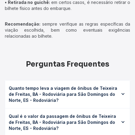
• Retirada no guichê:
em certos casos, é necessário retirar o
bilhete físico antes do embarque.
Recomendação:
sempre verifique as regras específicas da
viação escolhida, bem como eventuais exigências
relacionadas ao bilhete.
Perguntas Frequentes
Quanto tempo leva a viagem de ônibus de Teixeira
de Freitas, BA - Rodoviária para São Domingos do
Norte, ES - Rodoviária?
A viagem de ônibus de Teixeira de Freitas, BA -
Qual é o valor da passagem de ônibus de Teixeira
Rodoviária para São Domingos do Norte, ES - Rodoviária
de Freitas, BA - Rodoviária para São Domingos do
leva em média 6h 15min, podendo variar conforme a
Norte, ES - Rodoviária?
viação, o tipo de serviço (convencional, executivo ou