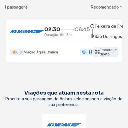
1 passagens
Recomendado
Teixeira de Freit
02:30
08:45
Duração:
6h 15m
São Domingos do 
Embarque
ac_unit
wc
8,3
Viação Águia Branca
direto
Viações que atuam nesta rota
Procure a sua passagem de ônibus selecionando a viação de
sua preferência.