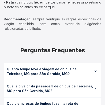
• Retirada no guichê:
em certos casos, é necessário retirar o
bilhete físico antes do embarque.
Recomendação:
sempre verifique as regras específicas da
viação escolhida, bem como eventuais exigências
relacionadas ao bilhete.
Perguntas Frequentes
Quanto tempo leva a viagem de ônibus de
Teixeiras, MG para São Geraldo, MG?
A viagem de ônibus de Teixeiras, MG para São Geraldo,
Qual é o valor da passagem de ônibus de Teixeiras,
MG leva em média 0 horas, podendo variar conforme a
MG para São Geraldo, MG?
viação, o tipo de serviço (convencional, executivo ou
leito) e as condições de tráfego. Na Quero Passagem
O preço da passagem de ônibus de Teixeiras, MG para
você consulta os horários disponíveis e vê a duração
Quais empresas de ônibus fazem a rota de
São Geraldo, MG custa em média não identificado e varia