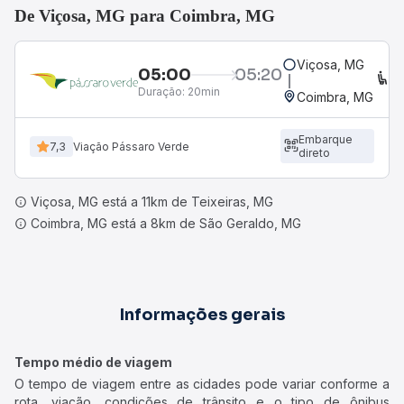
De Viçosa, MG para Coimbra, MG
Viçosa, MG
05:00
05:20
C
Duração:
20min
Coimbra, MG
Embarque
7,3
Viação Pássaro Verde
direto
Viçosa, MG está a 11km de Teixeiras, MG
Coimbra, MG está a 8km de São Geraldo, MG
Informações gerais
Tempo médio de viagem
O tempo de viagem entre as cidades pode variar conforme a
rota, viação, condições de trânsito e o tipo de ônibus