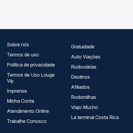
As viações Ouro e Prata operam o trecho de Tenente
Passagem você compara os preços de todas as viações
Portela, RS para Marechal Cândido Rondon, PR, com
em tempo real e garante a melhor oferta para o seu
horários variados ao longo do dia. Na Quero Passagem
roteiro.
você compara todas as opções — empresas, horários,
tipos de serviço e preços — em um só lugar e escolhe a
que melhor se encaixa na sua viagem.
Sobre nós
Gratuidade
Termos de uso
Auto Viações
Política de privacidade
Rodoviárias
Termos de Uso Louge
Destinos
Vip
Afiliados
Imprensa
Rodomilhas
Minha Conta
Viajo Mucho
Atendimento Online
La terminal Costa Rica
Trabalhe Conosco