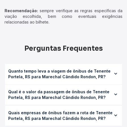
Recomendação:
sempre verifique as regras específicas da
viação escolhida, bem como eventuais exigências
relacionadas ao bilhete.
Perguntas Frequentes
Quanto tempo leva a viagem de ônibus de Tenente
Portela, RS para Marechal Cândido Rondon, PR?
A viagem de ônibus de Tenente Portela, RS para Marechal
Qual é o valor da passagem de ônibus de Tenente
Cândido Rondon, PR leva em média 13h 21min, podendo
Portela, RS para Marechal Cândido Rondon, PR?
variar conforme a viação, o tipo de serviço (convencional,
executivo ou leito) e as condições de tráfego. Na Quero
O preço da passagem de ônibus de Tenente Portela, RS
Passagem você consulta os horários disponíveis e vê a
Quais empresas de ônibus fazem a rota de Tenente
para Marechal Cândido Rondon, PR custa em média R$
duração exata de cada opção na data desejada.
Portela, RS para Marechal Cândido Rondon, PR?
327,64 e varia conforme a data da viagem, a empresa, o
tipo de poltrona e a antecedência da compra. Na Quero