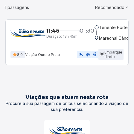
1 passagens
Recomendado
Tenente Portela,
11:45
01:30
Duração:
13h 45m
Marechal Cândid
Embarque
airline_seat_legroom_extra
ac_unit
WC
8,0
Viação Ouro e Prata
direto
Viações que atuam nesta rota
Procure a sua passagem de ônibus selecionando a viação de
sua preferência.