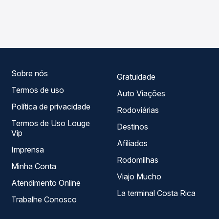
As viações Ouro e Prata operam o trecho de Tenente
Passagem você compara os preços de todas as viações
Portela, RS para Nova Xavantina, MT, com horários
em tempo real e garante a melhor oferta para o seu
variados ao longo do dia. Na Quero Passagem você
roteiro.
compara todas as opções — empresas, horários, tipos de
serviço e preços — em um só lugar e escolhe a que
melhor se encaixa na sua viagem.
Sobre nós
Gratuidade
Termos de uso
Auto Viações
Política de privacidade
Rodoviárias
Termos de Uso Louge
Destinos
Vip
Afiliados
Imprensa
Rodomilhas
Minha Conta
Viajo Mucho
Atendimento Online
La terminal Costa Rica
Trabalhe Conosco