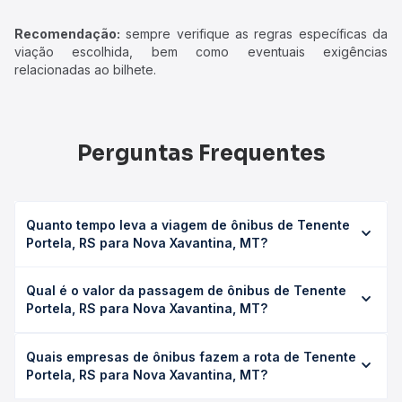
Recomendação:
sempre verifique as regras específicas da
viação escolhida, bem como eventuais exigências
relacionadas ao bilhete.
Perguntas Frequentes
Quanto tempo leva a viagem de ônibus de Tenente
Portela, RS para Nova Xavantina, MT?
A viagem de ônibus de Tenente Portela, RS para Nova
Qual é o valor da passagem de ônibus de Tenente
Xavantina, MT leva em média 43h 45min, podendo variar
Portela, RS para Nova Xavantina, MT?
conforme a viação, o tipo de serviço (convencional,
executivo ou leito) e as condições de tráfego. Na Quero
O preço da passagem de ônibus de Tenente Portela, RS
Passagem você consulta os horários disponíveis e vê a
Quais empresas de ônibus fazem a rota de Tenente
para Nova Xavantina, MT custa em média R$ 1.018,99 e
duração exata de cada opção na data desejada.
Portela, RS para Nova Xavantina, MT?
varia conforme a data da viagem, a empresa, o tipo de
poltrona e a antecedência da compra. Na Quero