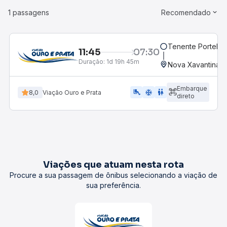
1 passagens
Recomendado
Tenente Portela,
11:45
07:30
Duração:
1d 19h 45m
Nova Xavantina,
Embarque
airline_seat_legroom_extra
ac_unit
WC
8,0
Viação Ouro e Prata
direto
Viações que atuam nesta rota
Procure a sua passagem de ônibus selecionando a viação de
sua preferência.