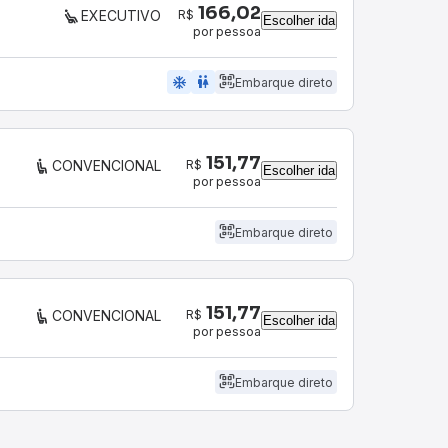
166,02
R$
EXECUTIVO
Escolher ida
por pessoa
ac_unit
wc
Embarque direto
151,77
R$
CONVENCIONAL
Escolher ida
por pessoa
Embarque direto
151,77
R$
CONVENCIONAL
Escolher ida
por pessoa
Embarque direto