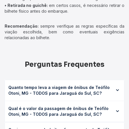
• Retirada no guichê:
em certos casos, é necessário retirar o
bilhete físico antes do embarque.
Recomendação:
sempre verifique as regras específicas da
viação escolhida, bem como eventuais exigências
relacionadas ao bilhete.
Perguntas Frequentes
Quanto tempo leva a viagem de ônibus de Teófilo
Otoni, MG - TODOS para Jaraguá do Sul, SC?
A viagem de ônibus de Teófilo Otoni, MG - TODOS para
Qual é o valor da passagem de ônibus de Teófilo
Jaraguá do Sul, SC leva em média 0 horas, podendo
Otoni, MG - TODOS para Jaraguá do Sul, SC?
variar conforme a viação, o tipo de serviço (convencional,
executivo ou leito) e as condições de tráfego. Na Quero
O preço da passagem de ônibus de Teófilo Otoni, MG -
Passagem você consulta os horários disponíveis e vê a