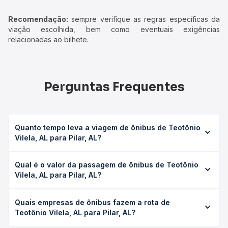
Recomendação:
sempre verifique as regras específicas da
viação escolhida, bem como eventuais exigências
relacionadas ao bilhete.
Perguntas Frequentes
Quanto tempo leva a viagem de ônibus de Teotônio
Vilela, AL para Pilar, AL?
A viagem de ônibus de Teotônio Vilela, AL para Pilar, AL
Qual é o valor da passagem de ônibus de Teotônio
leva em média 1h 35min, podendo variar conforme a
Vilela, AL para Pilar, AL?
viação, o tipo de serviço (convencional, executivo ou
leito) e as condições de tráfego. Na Quero Passagem
O preço da passagem de ônibus de Teotônio Vilela, AL
você consulta os horários disponíveis e vê a duração
Quais empresas de ônibus fazem a rota de
para Pilar, AL custa em média R$ 22,00 e varia conforme a
exata de cada opção na data desejada.
Teotônio Vilela, AL para Pilar, AL?
data da viagem, a empresa, o tipo de poltrona e a
antecedência da compra. Na Quero Passagem você