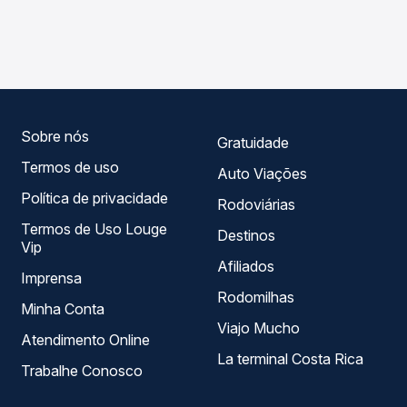
As viações Real Alagoas operam o trecho de Teotônio
compara os preços de todas as viações em tempo real e
Vilela, AL para Pilar, AL, com horários variados ao longo do
garante a melhor oferta para o seu roteiro.
dia. Na Quero Passagem você compara todas as opções
— empresas, horários, tipos de serviço e preços — em um
só lugar e escolhe a que melhor se encaixa na sua
viagem.
Sobre nós
Gratuidade
Termos de uso
Auto Viações
Política de privacidade
Rodoviárias
Termos de Uso Louge
Destinos
Vip
Afiliados
Imprensa
Rodomilhas
Minha Conta
Viajo Mucho
Atendimento Online
La terminal Costa Rica
Trabalhe Conosco