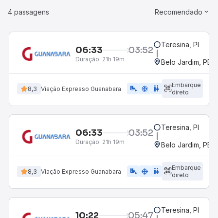
4 passagens
Recomendado
Teresina, PI
06:33
03:52
Duração:
21h 19m
Belo Jardim, PE -
Embarque
airline_seat_legroom_extra
ac_unit
WC
8,3
Viação Expresso Guanabara
direto
Teresina, PI
06:33
03:52
Duração:
21h 19m
Belo Jardim, PE -
Embarque
airline_seat_legroom_extra
ac_unit
wc
8,3
Viação Expresso Guanabara
direto
Teresina, PI
10:22
05:47