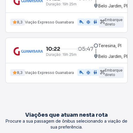
Duração:
19h 25m
Belo Jardim, PE -
Embarque
airline_seat_legroom_extra
ac_unit
WC
8,3
Viação Expresso Guanabara
direto
Teresina, PI
10:22
05:47
Duração:
19h 25m
Belo Jardim, PE -
Embarque
airline_seat_legroom_extra
ac_unit
wc
8,3
Viação Expresso Guanabara
direto
Viações que atuam nesta rota
Procure a sua passagem de ônibus selecionando a viação de
sua preferência.