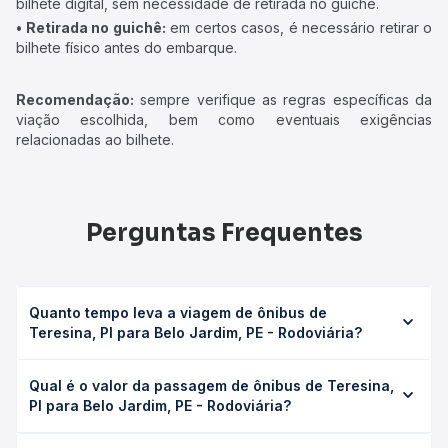
bilhete digital, sem necessidade de retirada no guichê.
• Retirada no guichê:
em certos casos, é necessário retirar o
bilhete físico antes do embarque.
Recomendação:
sempre verifique as regras específicas da
viação escolhida, bem como eventuais exigências
relacionadas ao bilhete.
Perguntas Frequentes
Quanto tempo leva a viagem de ônibus de
Teresina, PI para Belo Jardim, PE - Rodoviária?
A viagem de ônibus de Teresina, PI para Belo Jardim, PE -
Qual é o valor da passagem de ônibus de Teresina,
Rodoviária leva em média 20h 40min, podendo variar
PI para Belo Jardim, PE - Rodoviária?
conforme a viação, o tipo de serviço (convencional,
executivo ou leito) e as condições de tráfego. Na Quero
O preço da passagem de ônibus de Teresina, PI para Belo