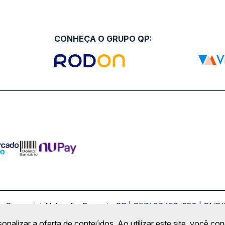
CONHEÇA O GRUPO QP:
ro Comercial Alphaville, Barueri - SP | CEP: 06453-038 | C
Copyright 2026 © QueroPassagem.com.br
sonalizar a oferta de conteúdos. Ao utilizar este site, você c