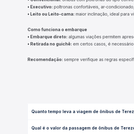
• Executivo:
poltronas confortáveis, ar-condicionado,
• Leito ou Leito-cama:
maior inclinação, ideal para 
Como funciona o embarque
• Embarque direto:
algumas viações permitem apresen
• Retirada no guichê:
em certos casos, é necessário r
Recomendação:
sempre verifique as regras específ
Quanto tempo leva a viagem de ônibus de Terezó
A viagem de ônibus de Terezópolis de Goiás, GO pa
Qual é o valor da passagem de ônibus de Terezó
(convencional, executivo ou leito) e as condições