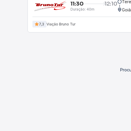
Tere
11:30
12:10
Duração:
40m
Goiâ
7,3
Viação Bruno Tur
Procu