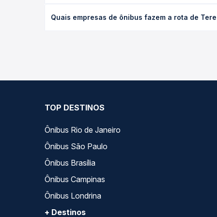
desejada.
O preço da passagem de ônibus de Terezópolis de 
Quais empresas de ônibus fazem a rota de Terez
tipo de poltrona e a antecedência da compra. Na 
roteiro.
As viações Bruno Tur operam o trecho de Terezópo
compara todas as opções — empresas, horários, ti
TOP DESTINOS
Ônibus Rio de Janeiro
Ônibus São Paulo
Ônibus Brasília
Ônibus Campinas
Ônibus Londrina
+ Destinos