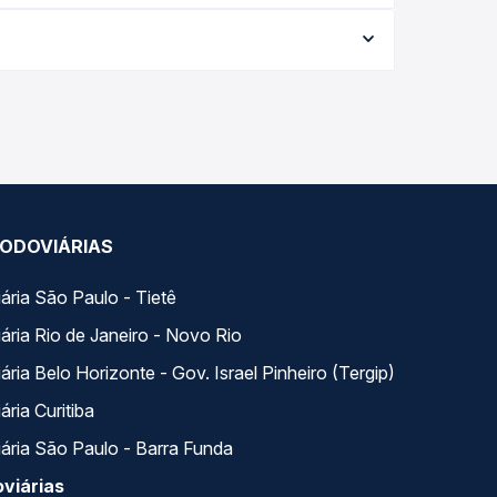
e varia conforme a data da viagem, a empresa, o
po real e garante a melhor oferta para o seu
iados ao longo do dia. Na Quero Passagem você
se encaixa na sua viagem.
ODOVIÁRIAS
ária São Paulo - Tietê
ária Rio de Janeiro - Novo Rio
ria Belo Horizonte - Gov. Israel Pinheiro (Tergip)
ria Curitiba
ária São Paulo - Barra Funda
viárias