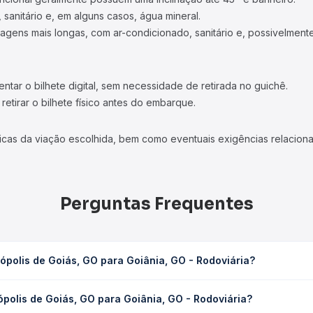
 sanitário e, em alguns casos, água mineral.
viagens mais longas, com ar-condicionado, sanitário e, possivelmente
tar o bilhete digital, sem necessidade de retirada no guichê.
etirar o bilhete físico antes do embarque.
icas da viação escolhida, bem como eventuais exigências relaciona
Perguntas Frequentes
polis de Goiás, GO para Goiânia, GO - Rodoviária?
ra Goiânia, GO - Rodoviária leva em média 0h 40min, podendo vari
polis de Goiás, GO para Goiânia, GO - Rodoviária?
 de tráfego. Na Quero Passagem você consulta os horários disponív