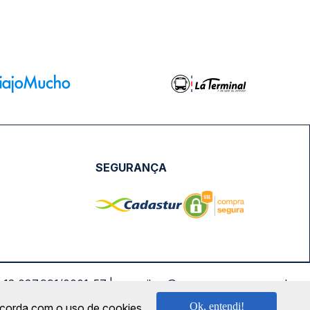
SEGURANÇA
NPJ: 18.087.991/0001-57 | saconibus@queropassagem.com.br
Ok, entendi!
oncorda com o uso de cookies.