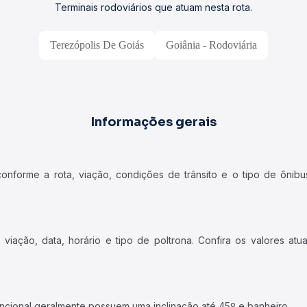
Terminais rodoviários que atuam nesta rota.
Terezópolis De Goiás
Goiânia - Rodoviária
Informações gerais
forme a rota, viação, condições de trânsito e o tipo de ônibus
iação, data, horário e tipo de poltrona. Confira os valores at
ncional geralmente possuem uma inclinação até 45º e banheiro.