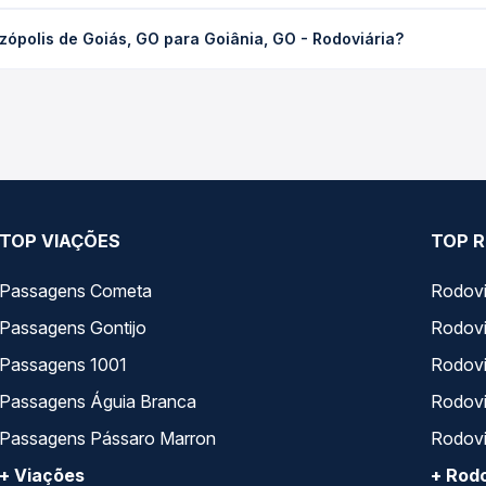
Goiás, GO para Goiânia, GO - Rodoviária custa em média R$ 22,24 
ópolis de Goiás, GO para Goiânia, GO - Rodoviária?
Quero Passagem você compara os preços de todas as viações em tem
lis de Goiás, GO para Goiânia, GO - Rodoviária, com horários var
pos de serviço e preços — em um só lugar e escolhe a que melhor 
TOP VIAÇÕES
TOP R
Passagens Cometa
Rodovi
Passagens Gontijo
Rodovi
Passagens 1001
Rodoviá
Passagens Águia Branca
Rodoviá
Passagens Pássaro Marron
Rodovi
+ Viações
+ Rodo