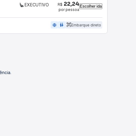
22,24
R$
EXECUTIVO
Escolher ida
por pessoa
ac_unit
wc
Embarque direto
ência.