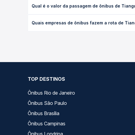
A viagem de ônibus de Tianguá, CE para Bom Jardim
Qual é o valor da passagem de ônibus de Tiang
e as condições de tráfego. Na Quero Passagem voc
O preço da passagem de ônibus de Tianguá, CE para
Quais empresas de ônibus fazem a rota de Tian
e a antecedência da compra. Na Quero Passagem vo
As viações não identificadas operam o trecho de 
opções — empresas, horários, tipos de serviço e p
TOP DESTINOS
Ônibus Rio de Janeiro
Ônibus São Paulo
Ônibus Brasília
Ônibus Campinas
Ônibus Londrina