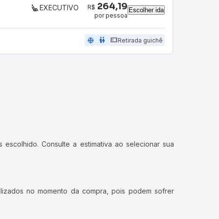
264,19
R$
EXECUTIVO
Escolher ida
por pessoa
ac_unit
wc
Retirada guichê
 escolhido. Consulte a estimativa ao selecionar sua
ualizados no momento da compra, pois podem sofrer