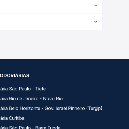
ipo de serviço (convencional, executivo ou leito)
opção na data desejada.
 a data da viagem, a empresa, o tipo de poltrona
 a melhor oferta para o seu roteiro.
do dia. Na Quero Passagem você compara todas as
viagem.
ODOVIÁRIAS
ária São Paulo - Tietê
ária Rio de Janeiro - Novo Rio
ria Belo Horizonte - Gov. Israel Pinheiro (Tergip)
ria Curitiba
ária São Paulo - Barra Funda