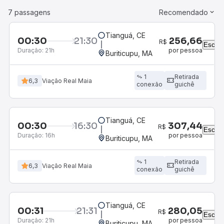
7 passagens
Recomendado
Tianguá, CE
00:30
21:30
R
Duração:
21h
Buriticupu, MA
1
Retirada
6,3
Viação Real Maia
conexão
guichê
Tianguá, CE
00:30
16:30
R
Duração:
16h
Buriticupu, MA
1
Retirada
6,3
Viação Real Maia
conexão
guichê
Tianguá, CE
00:31
21:31
R
Duração:
21h
Buriticupu, MA