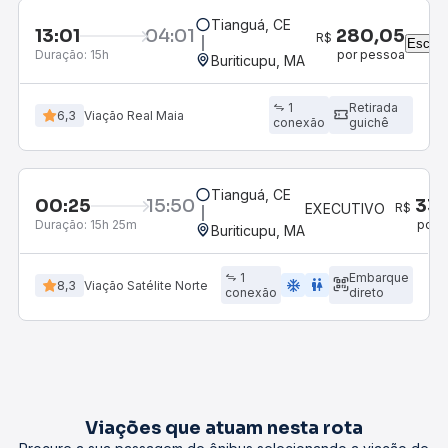
Tianguá, CE
13:01
04:01
R
Duração:
15h
Buriticupu, MA
1
Retirada
6,3
Viação Real Maia
conexão
guichê
Tianguá, CE
00:25
15:50
Duração:
15h 25m
Buriticupu, MA
1
Embarque
ac_unit
wc
8,3
Viação Satélite Norte
conexão
direto
Viações que atuam nesta rota