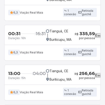
1
Retirada
6,3
Viação Real Maia
conexão
guichê
Tianguá, CE
00:31
16:31
R
Duração:
16h
Buriticupu, MA
1
Retirada
6,3
Viação Real Maia
conexão
guichê
Tianguá, CE
13:00
04:00
R
Duração:
15h
Buriticupu, MA
1
Retirada
6,3
Viação Real Maia
conexão
guichê