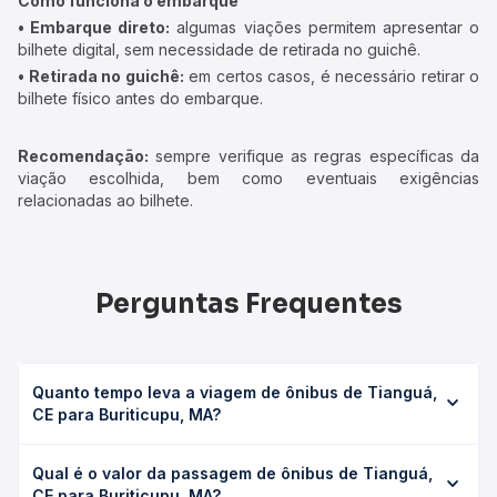
Como funciona o embarque
• Embarque direto:
algumas viações permitem apresentar o
bilhete digital, sem necessidade de retirada no guichê.
• Retirada no guichê:
em certos casos, é necessário retirar o
bilhete físico antes do embarque.
Recomendação:
sempre verifique as regras específicas da
viação escolhida, bem como eventuais exigências
relacionadas ao bilhete.
Perguntas Frequentes
Quanto tempo leva a viagem de ônibus de Tianguá,
CE para Buriticupu, MA?
A viagem de ônibus de Tianguá, CE para Buriticupu, MA
Qual é o valor da passagem de ônibus de Tianguá,
leva em média 17h 3min, podendo variar conforme a
CE para Buriticupu, MA?