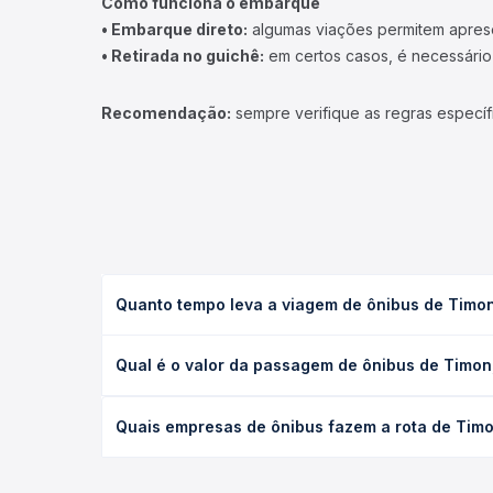
Como funciona o embarque
• Embarque direto:
algumas viações permitem apresen
• Retirada no guichê:
em certos casos, é necessário r
Recomendação:
sempre verifique as regras específ
Quanto tempo leva a viagem de ônibus de Timo
A viagem de ônibus de Timon, MA - TODOS para Man
Qual é o valor da passagem de ônibus de Timo
leito) e as condições de tráfego. Na Quero Passag
O preço da passagem de ônibus de Timon, MA - TOD
Quais empresas de ônibus fazem a rota de Tim
poltrona e a antecedência da compra. Na Quero Pa
As viações não identificadas operam o trecho de 
todas as opções — empresas, horários, tipos de se