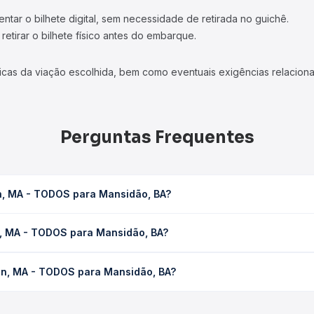
tar o bilhete digital, sem necessidade de retirada no guichê.
etirar o bilhete físico antes do embarque.
icas da viação escolhida, bem como eventuais exigências relaciona
Perguntas Frequentes
n, MA - TODOS para Mansidão, BA?
sidão, BA leva em média 0 horas, podendo variar conforme a viaçã
n, MA - TODOS para Mansidão, BA?
em você consulta os horários disponíveis e vê a duração exata de
OS para Mansidão, BA custa em média não identificado e varia co
on, MA - TODOS para Mansidão, BA?
ssagem você compara os preços de todas as viações em tempo real 
Timon, MA - TODOS para Mansidão, BA, com horários variados ao 
rviço e preços — em um só lugar e escolhe a que melhor se encaix