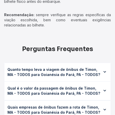
bilhete físico antes do embarque.
Recomendação:
sempre verifique as regras específicas da
viação escolhida, bem como eventuais exigências
relacionadas ao bilhete.
Perguntas Frequentes
Quanto tempo leva a viagem de ônibus de Timon,
MA - TODOS para Goianésia do Pará, PA - TODOS?
A viagem de ônibus de Timon, MA - TODOS para
Qual é o valor da passagem de ônibus de Timon,
Goianésia do Pará, PA - TODOS leva em média 22h,
MA - TODOS para Goianésia do Pará, PA - TODOS?
podendo variar conforme a viação, o tipo de serviço
(convencional, executivo ou leito) e as condições de
O preço da passagem de ônibus de Timon, MA - TODOS
tráfego. Na Quero Passagem você consulta os horários
Quais empresas de ônibus fazem a rota de Timon,
para Goianésia do Pará, PA - TODOS custa em média R$
disponíveis e vê a duração exata de cada opção na data
MA - TODOS para Goianésia do Pará, PA - TODOS?
391,27 e varia conforme a data da viagem, a empresa, o
desejada.