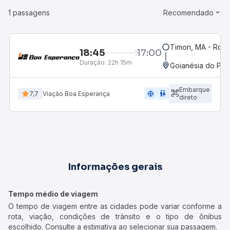
1 passagens
Recomendado
Timon, MA - Rodo
18:45
17:00
Duração:
22h 15m
Goianésia do Par
Embarque
ac_unit
wc
7,7
Viação Boa Esperança
direto
Informações gerais
Tempo médio de viagem
O tempo de viagem entre as cidades pode variar conforme a
rota, viação, condições de trânsito e o tipo de ônibus
escolhido. Consulte a estimativa ao selecionar sua passagem.