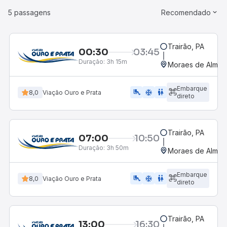
5 passagens
Recomendado
Trairão, PA
00:30
03:45
Duração:
3h 15m
Moraes de Almeid
Embarque
airline_seat_legroom_extra
ac_unit
WC
8,0
Viação Ouro e Prata
direto
Trairão, PA
07:00
10:50
Duração:
3h 50m
Moraes de Almeid
Embarque
airline_seat_legroom_extra
ac_unit
WC
8,0
Viação Ouro e Prata
direto
Trairão, PA
13:00
16:30