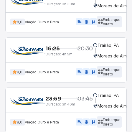
Duração:
3h 30m
Moraes de Almeid
Embarque
airline_seat_legroom_extra
ac_unit
WC
8,0
Viação Ouro e Prata
direto
Trairão, PA
16:25
20:30
Duração:
4h 5m
Moraes de Almeid
Embarque
airline_seat_legroom_extra
ac_unit
WC
8,0
Viação Ouro e Prata
direto
Trairão, PA
23:59
03:45
Duração:
3h 46m
Moraes de Almeid
Embarque
airline_seat_legroom_extra
ac_unit
WC
8,0
Viação Ouro e Prata
direto