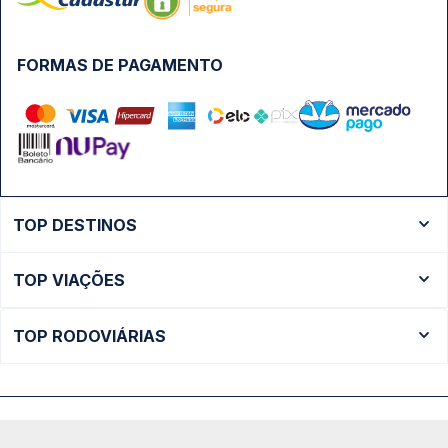
FORMAS DE PAGAMENTO
TOP DESTINOS
Ônibus Rio de Janeiro
TOP VIAÇÕES
Ônibus São Paulo
Passagens Cometa
Ônibus Brasília
TOP RODOVIÁRIAS
Passagens Gontijo
Ônibus Campinas
Rodoviária São Paulo - Tietê
Passagens 1001
Ônibus Londrina
Rodoviária Rio de Janeiro - Novo Rio
Passagens Águia Branca
+ Destinos
Rodoviária Belo Horizonte - Gov. Israel Pinheiro (Tergip)
Calçada das Margaridas, 163 - Sala 02 - Condomínio Centro
Passagens Pássaro Marron