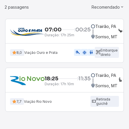
2 passagens
Recomendado
Trairão, PA
07:00
00:25
SE
Duração:
17h 25m
Sorriso, MT
Embarque
airline_seat_legroom_extra
ac_unit
WC
8,0
Viação Ouro e Prata
direto
Trairão, PA
18:25
11:35
CO
Duração:
17h 10m
Sorriso, MT
Retirada
7,7
Viação Rio Novo
guichê