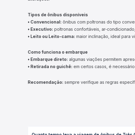
Tipos de ônibus disponíveis
• Convencional:
ônibus com poltronas do tipo conve
• Executivo:
poltronas confortáveis, ar-condicionado,
• Leito ou Leito-cama:
maior inclinação, ideal para 
Como funciona o embarque
• Embarque direto:
algumas viações permitem apresen
• Retirada no guichê:
em certos casos, é necessário r
Recomendação:
sempre verifique as regras específ
Quanto tempo leva a viagem de ônibus de Três