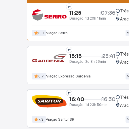
1°
Três
11:25
07:36
Duração:
1d 20h 11min
Arac
8,0
Viação Serro
1°
Três
15:15
23:41
Duração:
2d 8h 26min
Arac
6,7
Viação Expresso Gardenia
1°
Três
16:40
16:30
Duração:
1d 23h 50min
Arac
7,3
Viação Saritur SR