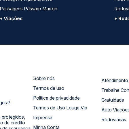
Passagens Pássaro Marron
Rodovi
+ Viações
+ Rodo
Sobre nós
Termos de uso
Trabalhe Co
Política de privacidade
Gratuidade
gura!
Termos de Uso Louge Vip
Auto Viaçõe
 protegidos,
Imprensa
Rodoviárias
 de crédito
Minha Conta
 e de segurança