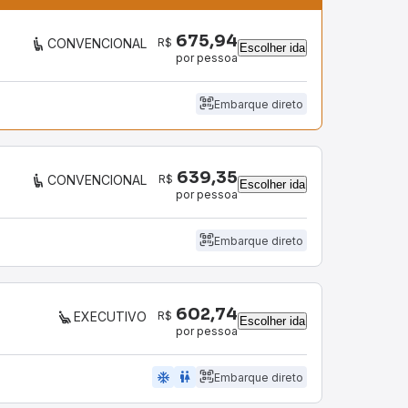
675,94
R$
CONVENCIONAL
Escolher ida
por pessoa
Embarque direto
639,35
R$
CONVENCIONAL
Escolher ida
por pessoa
Embarque direto
602,74
R$
EXECUTIVO
Escolher ida
por pessoa
ac_unit
wc
Embarque direto