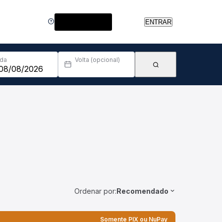
Central de Ajuda
ENTRAR
Ida
Volta (opcional)
Ordenar por:
Recomendado
Somente PIX ou NuPay