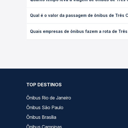
A viagem de ônibus de Três Corações, MG - TODOS 
Qual é o valor da passagem de ônibus de Três
(convencional, executivo ou leito) e as condições
desejada.
O preço da passagem de ônibus de Três Corações, 
Quais empresas de ônibus fazem a rota de Trê
empresa, o tipo de poltrona e a antecedência da 
para o seu roteiro.
As viações não identificadas operam o trecho de 
você compara todas as opções — empresas, horário
TOP DESTINOS
Ônibus Rio de Janeiro
Ônibus São Paulo
Ônibus Brasília
Ônibus Campinas