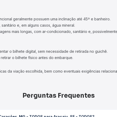
ncional geralmente possuem uma inclinação até 45º e banheiro.
 sanitário e, em alguns casos, água mineral.
viagens mais longas, com ar-condicionado, sanitário e, possivelmente
tar o bilhete digital, sem necessidade de retirada no guichê.
etirar o bilhete físico antes do embarque.
icas da viação escolhida, bem como eventuais exigências relaciona
Perguntas Frequentes
 Corações, MG - TODOS para Aracaju, SE - TODOS?