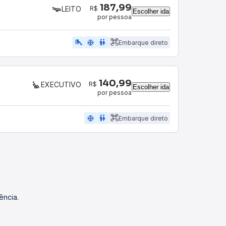
187,99
R$
LEITO
Escolher ida
por pessoa
airline_seat_legroom_extra
ac_unit
wc
Embarque direto
140,99
R$
EXECUTIVO
Escolher ida
por pessoa
ac_unit
wc
Embarque direto
ência.