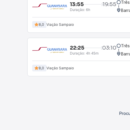
Três
13:55
19:55
Duração:
6h
Barr
8,0
Viação Sampaio
Três
22:25
03:10
Duração:
4h 45m
Barr
8,0
Viação Sampaio
Procu