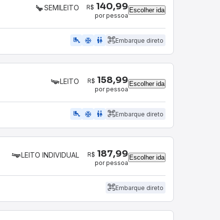
140,99
R$
SEMILEITO
Escolher ida
por pessoa
airline_seat_legroom_extra
ac_unit
WC
Embarque direto
158,99
R$
LEITO
Escolher ida
por pessoa
airline_seat_legroom_extra
ac_unit
wc
Embarque direto
187,99
R$
LEITO INDIVIDUAL
Escolher ida
por pessoa
Embarque direto