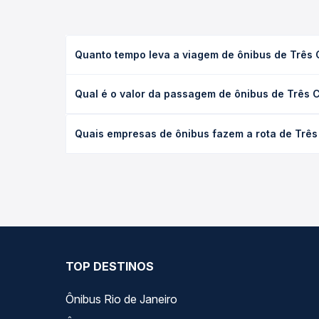
Quanto tempo leva a viagem de ônibus de Três
A viagem de ônibus de Três Corações, MG - TODOS 
Qual é o valor da passagem de ônibus de Três
executivo ou leito) e as condições de tráfego. Na
O preço da passagem de ônibus de Três Corações, 
Quais empresas de ônibus fazem a rota de Trê
de poltrona e a antecedência da compra. Na Quero
As viações Sampaio operam o trecho de Três Cora
todas as opções — empresas, horários, tipos de se
TOP DESTINOS
Ônibus Rio de Janeiro