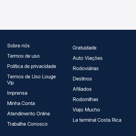
As viações Serro operam o trecho de Três Corações, MG
Passagem você compara os preços de todas as viações
- TODOS para Itamonte, MG, com horários variados ao
em tempo real e garante a melhor oferta para o seu
longo do dia. Na Quero Passagem você compara todas as
roteiro.
opções — empresas, horários, tipos de serviço e preços
— em um só lugar e escolhe a que melhor se encaixa na
sua viagem.
Sobre nós
Gratuidade
Termos de uso
Auto Viações
Política de privacidade
Rodoviárias
Termos de Uso Louge
Destinos
Vip
Afiliados
Imprensa
Rodomilhas
Minha Conta
Viajo Mucho
Atendimento Online
La terminal Costa Rica
Trabalhe Conosco