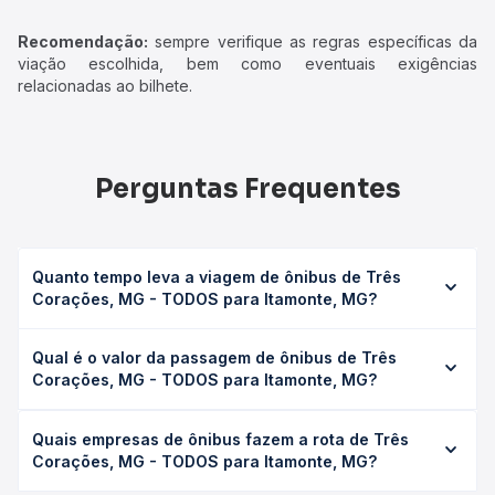
Recomendação:
sempre verifique as regras específicas da
viação escolhida, bem como eventuais exigências
relacionadas ao bilhete.
Perguntas Frequentes
Quanto tempo leva a viagem de ônibus de Três
Corações, MG - TODOS para Itamonte, MG?
A viagem de ônibus de Três Corações, MG - TODOS para
Qual é o valor da passagem de ônibus de Três
Itamonte, MG leva em média 3h 20min, podendo variar
Corações, MG - TODOS para Itamonte, MG?
conforme a viação, o tipo de serviço (convencional,
executivo ou leito) e as condições de tráfego. Na Quero
O preço da passagem de ônibus de Três Corações, MG -
Passagem você consulta os horários disponíveis e vê a
Quais empresas de ônibus fazem a rota de Três
TODOS para Itamonte, MG custa em média R$ 75,60 e
duração exata de cada opção na data desejada.
Corações, MG - TODOS para Itamonte, MG?
varia conforme a data da viagem, a empresa, o tipo de
poltrona e a antecedência da compra. Na Quero