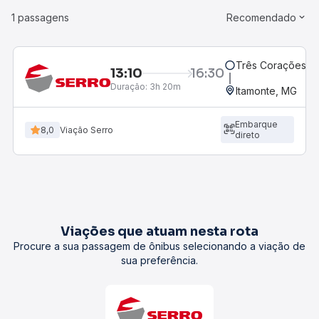
1 passagens
Recomendado
Três Corações, M
13:10
16:30
Duração:
3h 20m
Itamonte, MG
Embarque
8,0
Viação Serro
direto
Viações que atuam nesta rota
Procure a sua passagem de ônibus selecionando a viação de
sua preferência.