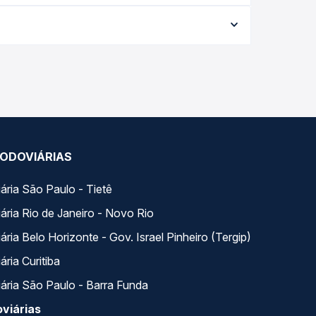
conforme a data da viagem, a empresa, o tipo de
e garante a melhor oferta para o seu roteiro.
riados ao longo do dia. Na Quero Passagem você
se encaixa na sua viagem.
ODOVIÁRIAS
ária São Paulo - Tietê
ária Rio de Janeiro - Novo Rio
ria Belo Horizonte - Gov. Israel Pinheiro (Tergip)
ria Curitiba
ária São Paulo - Barra Funda
viárias