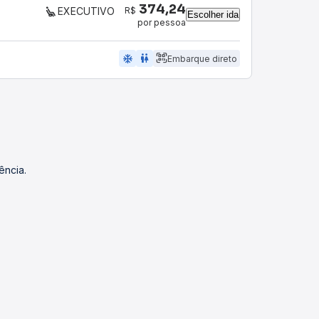
374,24
R$
EXECUTIVO
Escolher ida
por pessoa
ac_unit
wc
Embarque direto
ência.