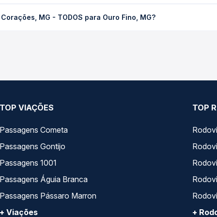
MG - TODOS para Ouro Fino, MG custa em média R$ 110,74 e varia 
s Corações, MG - TODOS para Ouro Fino, MG?
ssagem você compara os preços de todas as viações em tempo real 
 Três Corações, MG - TODOS para Ouro Fino, MG, com horários va
pos de serviço e preços — em um só lugar e escolhe a que melhor 
TOP VIAÇÕES
TOP R
Passagens Cometa
Rodovi
Passagens Gontijo
Rodovi
Passagens 1001
Rodoviá
Passagens Águia Branca
Rodoviá
Passagens Pássaro Marron
Rodovi
+ Viações
+ Rodo