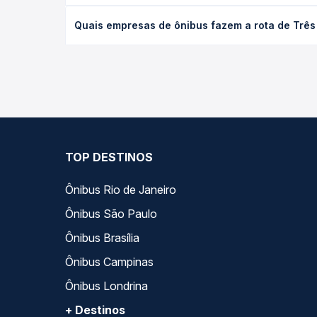
O preço da passagem de ônibus de Três Corações, 
Quais empresas de ônibus fazem a rota de Trê
poltrona e a antecedência da compra. Na Quero Pa
As viações Expresso Gardenia operam o trecho de
compara todas as opções — empresas, horários, ti
TOP DESTINOS
Ônibus Rio de Janeiro
Ônibus São Paulo
Ônibus Brasília
Ônibus Campinas
Ônibus Londrina
+ Destinos