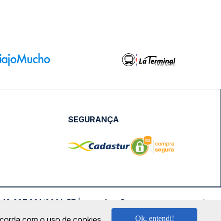
SEGURANÇA
NPJ: 18.087.991/0001-57 | saconibus@queropassagem.com.br
Ok, entendi!
oncorda com o uso de cookies.