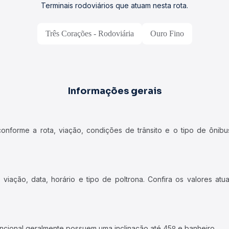
Terminais rodoviários que atuam nesta rota.
Três Corações - Rodoviária
Ouro Fino
Informações gerais
forme a rota, viação, condições de trânsito e o tipo de ônibus
iação, data, horário e tipo de poltrona. Confira os valores at
ncional geralmente possuem uma inclinação até 45º e banheiro.