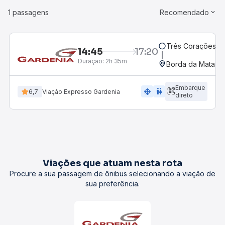
1 passagens
Recomendado
Três Corações, M
14:45
17:20
Duração:
2h 35m
Borda da Mata, 
Embarque
ac_unit
wc
6,7
Viação Expresso Gardenia
direto
Viações que atuam nesta rota
Procure a sua passagem de ônibus selecionando a viação de
sua preferência.