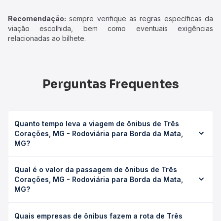
Recomendação:
sempre verifique as regras específicas da
viação escolhida, bem como eventuais exigências
relacionadas ao bilhete.
Perguntas Frequentes
Quanto tempo leva a viagem de ônibus de Três
Corações, MG - Rodoviária para Borda da Mata,
MG?
A viagem de ônibus de Três Corações, MG - Rodoviária
Qual é o valor da passagem de ônibus de Três
para Borda da Mata, MG leva em média 2h 32min,
Corações, MG - Rodoviária para Borda da Mata,
podendo variar conforme a viação, o tipo de serviço
MG?
(convencional, executivo ou leito) e as condições de
tráfego. Na Quero Passagem você consulta os horários
O preço da passagem de ônibus de Três Corações, MG -
disponíveis e vê a duração exata de cada opção na data
Quais empresas de ônibus fazem a rota de Três
Rodoviária para Borda da Mata, MG custa em média R$
desejada.