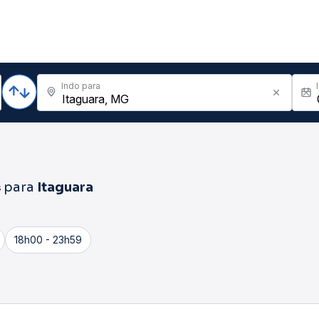
Indo para
s
para
Itaguara
18h00 - 23h59