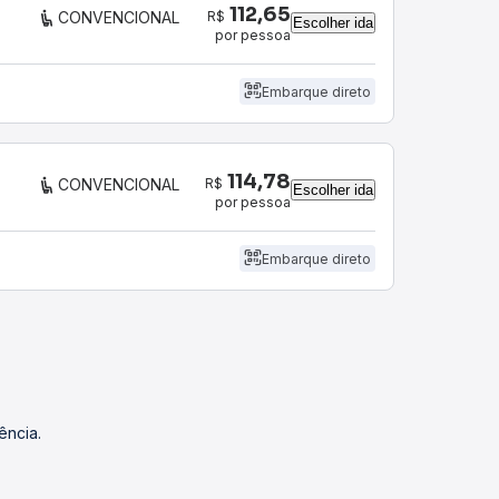
112,65
R$
CONVENCIONAL
Escolher ida
por pessoa
Embarque direto
114,78
R$
CONVENCIONAL
Escolher ida
por pessoa
Embarque direto
ência.