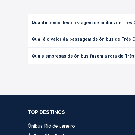
Quanto tempo leva a viagem de ônibus de Três 
A viagem de ônibus de Três Corações, MG - Rodoviá
Qual é o valor da passagem de ônibus de Três 
executivo ou leito) e as condições de tráfego. Na
O preço da passagem de ônibus de Três Corações, M
Quais empresas de ônibus fazem a rota de Três
poltrona e a antecedência da compra. Na Quero Pa
As viações Serro operam o trecho de Três Coraçõe
todas as opções — empresas, horários, tipos de se
TOP DESTINOS
Ônibus Rio de Janeiro