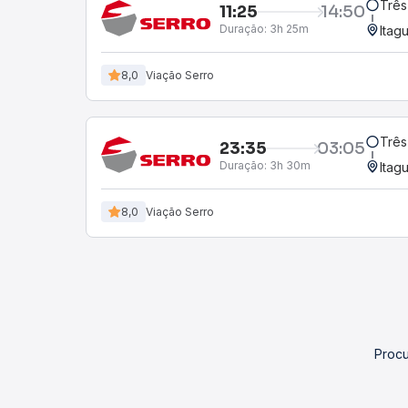
Três
11:25
14:50
Duração:
3h 25m
Itag
8,0
Viação Serro
Três
23:35
03:05
Duração:
3h 30m
Itag
8,0
Viação Serro
Procu