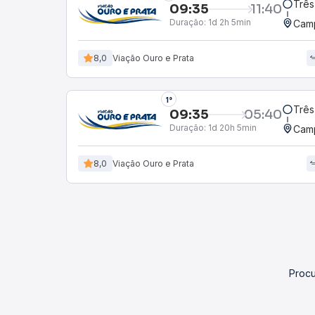
Três
09:35
11:40
Duração:
1d 2h 5min
Camp
8,0
Viação Ouro e Prata
1°
Três
09:35
05:40
Duração:
1d 20h 5min
Camp
8,0
Viação Ouro e Prata
Procu