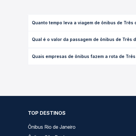
Quanto tempo leva a viagem de ônibus de Três
A viagem de ônibus de Três de Maio, RS para Camp
Qual é o valor da passagem de ônibus de Três
executivo ou leito) e as condições de tráfego. Na
O preço da passagem de ônibus de Três de Maio, 
Quais empresas de ônibus fazem a rota de Trê
de poltrona e a antecedência da compra. Na Quero
As viações Lopes Sul operam o trecho de Três de
todas as opções — empresas, horários, tipos de se
TOP DESTINOS
Ônibus Rio de Janeiro