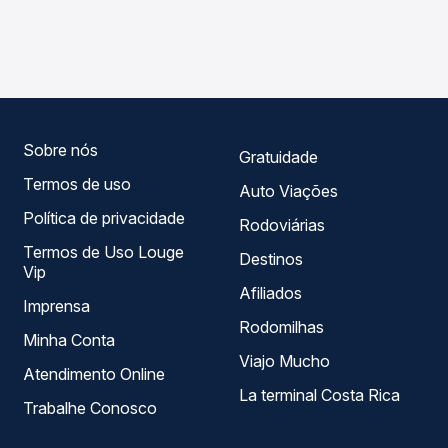
As viações Ouro e Prata operam o trecho de Três de
compara os preços de todas as viações em tempo real e
Maio, RS para Guaíra, PR - TODOS, com horários variados
garante a melhor oferta para o seu roteiro.
ao longo do dia. Na Quero Passagem você compara todas
as opções — empresas, horários, tipos de serviço e
preços — em um só lugar e escolhe a que melhor se
encaixa na sua viagem.
Sobre nós
Gratuidade
Termos de uso
Auto Viações
Política de privacidade
Rodoviárias
Termos de Uso Louge
Destinos
Vip
Afiliados
Imprensa
Rodomilhas
Minha Conta
Viajo Mucho
Atendimento Online
La terminal Costa Rica
Trabalhe Conosco