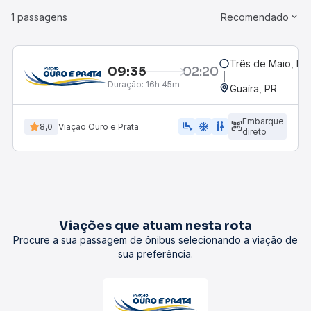
1 passagens
Recomendado
Três de Maio, RS
09:35
02:20
Duração:
16h 45m
Guaíra, PR
Embarque
airline_seat_legroom_extra
ac_unit
WC
8,0
Viação Ouro e Prata
direto
Viações que atuam nesta rota
Procure a sua passagem de ônibus selecionando a viação de
sua preferência.