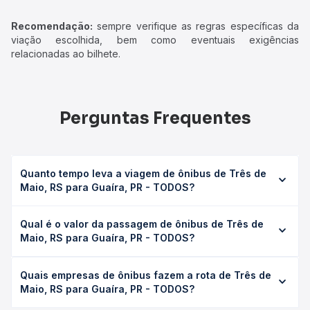
Recomendação:
sempre verifique as regras específicas da
viação escolhida, bem como eventuais exigências
relacionadas ao bilhete.
Perguntas Frequentes
Quanto tempo leva a viagem de ônibus de Três de
Maio, RS para Guaíra, PR - TODOS?
A viagem de ônibus de Três de Maio, RS para Guaíra, PR -
Qual é o valor da passagem de ônibus de Três de
TODOS leva em média 16h 45min, podendo variar
Maio, RS para Guaíra, PR - TODOS?
conforme a viação, o tipo de serviço (convencional,
executivo ou leito) e as condições de tráfego. Na Quero
O preço da passagem de ônibus de Três de Maio, RS
Passagem você consulta os horários disponíveis e vê a
Quais empresas de ônibus fazem a rota de Três de
para Guaíra, PR - TODOS custa em média R$ 416,19 e varia
duração exata de cada opção na data desejada.
Maio, RS para Guaíra, PR - TODOS?
conforme a data da viagem, a empresa, o tipo de poltrona
e a antecedência da compra. Na Quero Passagem você